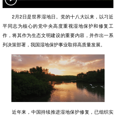
学术中国
乡村振兴
银龄
溯源中国
2月2日是世界湿地日。党的十八大以来，以习近
城市
旅游
能源
会展
平同志为核心的党中央高度重视湿地保护和修复工
彩票
娱乐
时尚
悦读
作，将其作为生态文明建设的重要内容，并作出一系
公益
一带一路
亚太网
上市公司
列决策部署，我国湿地保护事业取得高质量发展。
文化产业
地方频道
北京
天津
河北
山西
辽宁
吉林
上海
江苏
浙江
安徽
福建
江西
近年来，中国持续推进湿地保护修复，已组织实