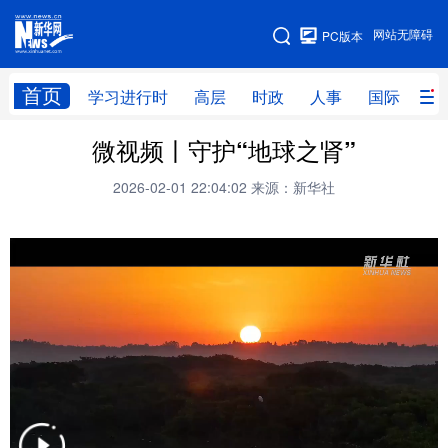
手机版
网站无障碍
PC版本
网站地图
首页
学习进行时
高层
时政
人事
国际
财
微视频丨守护“地球之肾”
学习进行时
高层
时政
人事
2026-02-01 22:04:02
来源：新华社
国际
财经
网评
港澳
台湾
思客智库
全球连线
教育
科技
科创
量子
体育
文化
书画
健康
军事
访谈
视频
图片
政务
法律
中央文件
金融
汽车
食品
人居
信息化
数字经济