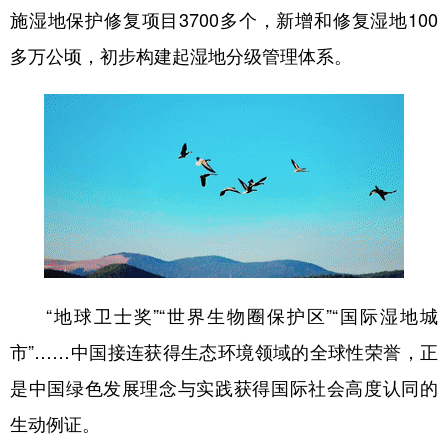
山东
河南
湖北
湖南
施湿地保护修复项目3700多个，新增和修复湿地100
广东
广西
海南
重庆
多万公顷，初步构建起湿地分级管理体系。
四川
贵州
云南
西藏
陕西
甘肃
青海
宁夏
新疆
内蒙古
黑龙江
多语种频道
English
Español
Français
عربى
“地球卫士奖”“世界生物圈保护区”“国际湿地城
Русский язык
日本語
한국어
市”……中国接连获得生态环境领域的全球性荣誉，正
Deutsch
Português
是中国绿色发展理念与实践获得国际社会高度认同的
生动例证。