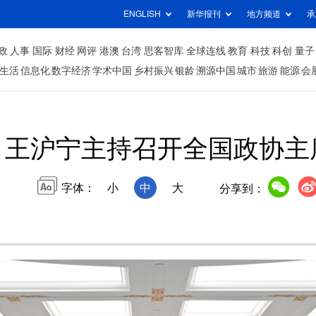
ENGLISH
新华报刊
地方频道
承
政
人事
国际
财经
网评
港澳
台湾
思客智库
全球连线
教育
科技
科创
量子
生活
信息化
数字经济
学术中国
乡村振兴
银龄
溯源中国
城市
旅游
能源
会
王沪宁主持召开全国政协主
字体：
小
中
大
分享到：