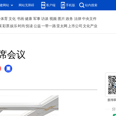
建网站
网站无障碍
客户端
手机版
站内搜索
体育
文化
书画
健康
军事
访谈
视频
图片
政务
法律
中央文件
展
彩票
娱乐
时尚
悦读
公益
一带一路
亚太网
上市公司
文化产业
席会议