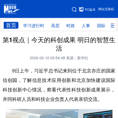
手机版
网站无障碍
PC版本
网站地图
首页
学习进行时
高层
时政
人事
国际
财
第1视点｜今天的科创成果 明日的智慧生
学习进行时
高层
时政
人事
活
国际
财经
网评
港澳
2026-02-10 00:54:48
来源：新华社
台湾
思客智库
全球连线
教育
9日上午，习近平总书记来到位于北京亦庄的国家
科技
科创
量子
体育
信创园，了解信息技术应用创新和北京加快建设国际
文化
书画
健康
军事
科技创新中心情况，察看代表性科技创新成果展示，
访谈
视频
图片
政务
并同科研人员和科技企业负责人代表亲切交流。
法律
中央文件
金融
汽车
食品
人居
信息化
数字经济