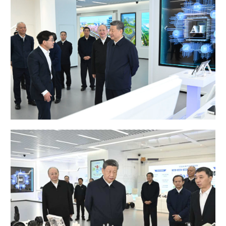
学术中国
乡村振兴
银龄
溯源中国
城市
旅游
能源
会展
彩票
娱乐
时尚
悦读
公益
一带一路
亚太网
上市公司
文化产业
地方频道
北京
天津
河北
山西
辽宁
吉林
上海
江苏
浙江
安徽
福建
江西