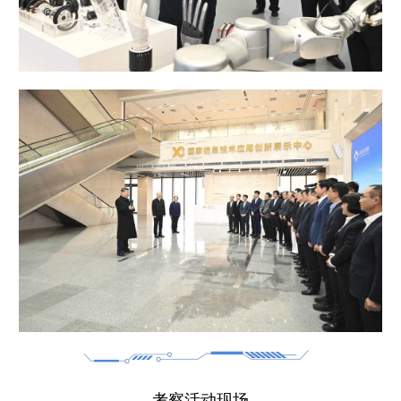
山东
河南
湖北
湖南
广东
广西
海南
重庆
四川
贵州
云南
西藏
陕西
甘肃
青海
宁夏
新疆
内蒙古
黑龙江
多语种频道
English
Español
Français
عربى
Русский язык
日本語
한국어
Deutsch
Português
考察活动现场