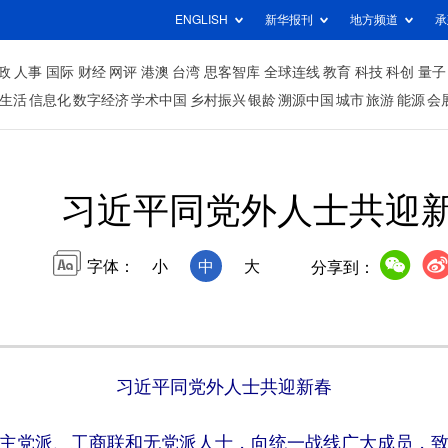
ENGLISH
新华报刊
地方频道
承
政
人事
国际
财经
网评
港澳
台湾
思客智库
全球连线
教育
科技
科创
量子
生活
信息化
数字经济
学术中国
乡村振兴
银龄
溯源中国
城市
旅游
能源
会
习近平同党外人士共迎
字体：
小
中
大
分享到：
习近平同党外人士共迎新春
主党派、工商联和无党派人士，向统一战线广大成员，