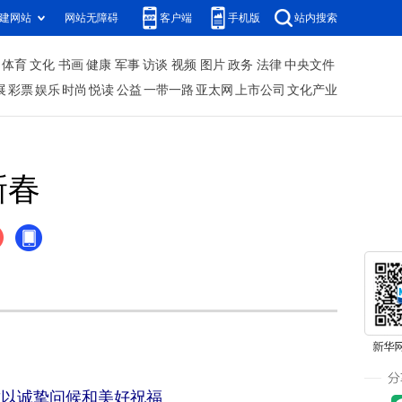
建网站
网站无障碍
客户端
手机版
站内搜索
体育
文化
书画
健康
军事
访谈
视频
图片
政务
法律
中央文件
展
彩票
娱乐
时尚
悦读
公益
一带一路
亚太网
上市公司
文化产业
新春
致以诚挚问候和美好祝福