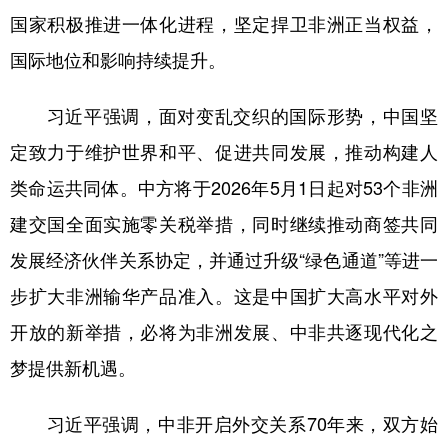
国家积极推进一体化进程，坚定捍卫非洲正当权益，
学术中国
乡村振兴
银龄
溯源中国
国际地位和影响持续提升。
城市
旅游
能源
会展
习近平强调，面对变乱交织的国际形势，中国坚
彩票
娱乐
时尚
悦读
定致力于维护世界和平、促进共同发展，推动构建人
公益
一带一路
亚太网
上市公司
类命运共同体。中方将于2026年5月1日起对53个非洲
文化产业
建交国全面实施零关税举措，同时继续推动商签共同
发展经济伙伴关系协定，并通过升级“绿色通道”等进一
地方频道
步扩大非洲输华产品准入。这是中国扩大高水平对外
北京
天津
河北
山西
开放的新举措，必将为非洲发展、中非共逐现代化之
梦提供新机遇。
辽宁
吉林
上海
江苏
浙江
安徽
福建
江西
习近平强调，中非开启外交关系70年来，双方始