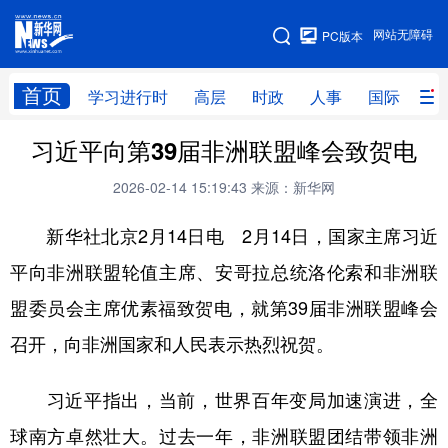
手机版
网站无障碍
PC版本
网站地图
首页
学习进行时
高层
时政
人事
国际
财
习近平向第39届非洲联盟峰会致贺电
学习进行时
高层
时政
人事
2026-02-14 15:19:43
来源：新华网
国际
财经
网评
港澳
新华社北京2月14日电 2月14日，国家主席习近
台湾
思客智库
全球连线
教育
平向非洲联盟轮值主席、安哥拉总统洛伦索和非洲联
科技
科创
量子
体育
盟委员会主席优素福致贺电，就第39届非洲联盟峰会
文化
书画
健康
军事
召开，向非洲国家和人民表示热烈祝贺。
访谈
视频
图片
政务
习近平指出，当前，世界百年变局加速演进，全
法律
中央文件
金融
汽车
球南方卓然壮大。过去一年，非洲联盟团结带领非洲
食品
人居
信息化
数字经济