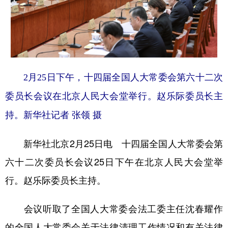
学术中国
乡村振兴
银龄
溯源中国
城市
旅游
能源
会展
彩票
娱乐
时尚
悦读
2月25日下午，十四届全国人大常委会第六十二次
公益
一带一路
亚太网
上市公司
委员长会议在北京人民大会堂举行。赵乐际委员长主
文化产业
持。新华社记者 张领 摄
新华社北京2月25日电 十四届全国人大常委会第
地方频道
六十二次委员长会议25日下午在北京人民大会堂举
北京
天津
河北
山西
行。赵乐际委员长主持。
辽宁
吉林
上海
江苏
会议听取了全国人大常委会法工委主任沈春耀作
浙江
安徽
福建
江西
的全国人大常委会关于法律清理工作情况和有关法律