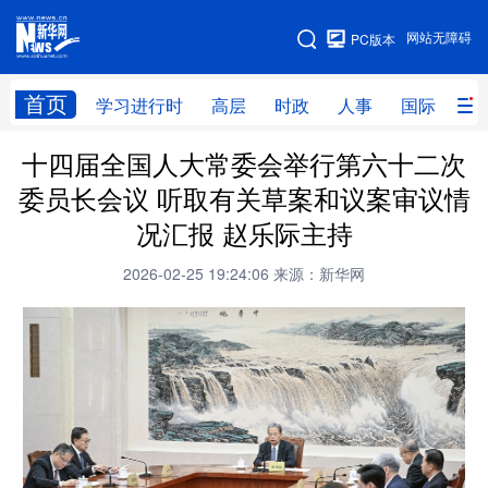
手机版
网站无障碍
PC版本
网站地图
首页
学习进行时
高层
时政
人事
国际
财
十四届全国人大常委会举行第六十二次
学习进行时
高层
时政
人事
委员长会议 听取有关草案和议案审议情
国际
财经
网评
港澳
况汇报 赵乐际主持
台湾
思客智库
全球连线
教育
2026-02-25 19:24:06
来源：新华网
科技
科创
量子
体育
文化
书画
健康
军事
访谈
视频
图片
政务
法律
中央文件
金融
汽车
食品
人居
信息化
数字经济