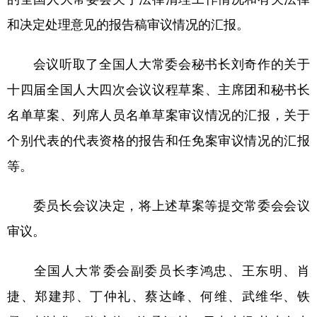
山东
河南
湖北
湖南
和决定处理意见的报告稿审议情况的汇报。
广东
广西
海南
重庆
会议听取了全国人大常委会秘书长刘奇作的关于
四川
贵州
云南
西藏
十四届全国人大四次会议议程草案、主席团和秘书长
陕西
甘肃
青海
宁夏
名单草案、列席人员名单草案审议情况的汇报，关于
新疆
内蒙古
黑龙江
个别代表的代表资格的报告和任免案审议情况的汇报
等。
多语种频道
委员长会议决定，将上述草案等提交常委会会议
English
Español
Français
عربى
审议。
Русский язык
日本語
한국어
Deutsch
Português
全国人大常委会副委员长李鸿忠、王东明、肖
捷、郑建邦、丁仲礼、蔡达峰、何维、武维华、铁