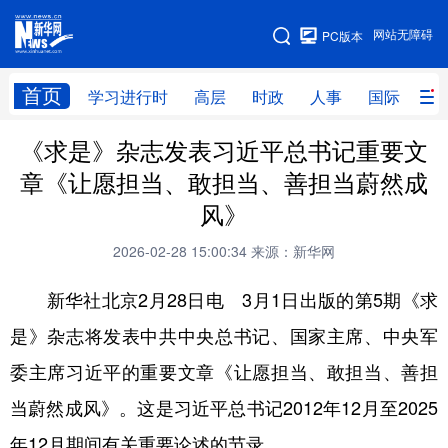
手机版
网站无障碍
PC版本
网站地图
首页
学习进行时
高层
时政
人事
国际
财
《求是》杂志发表习近平总书记重要文
学习进行时
高层
时政
人事
章《让愿担当、敢担当、善担当蔚然成
国际
财经
网评
港澳
风》
台湾
思客智库
全球连线
教育
2026-02-28 15:00:34
来源：新华网
科技
科创
量子
体育
新华社北京2月28日电 3月1日出版的第5期《求
文化
书画
健康
军事
是》杂志将发表中共中央总书记、国家主席、中央军
访谈
视频
图片
政务
委主席习近平的重要文章《让愿担当、敢担当、善担
法律
中央文件
金融
汽车
当蔚然成风》。这是习近平总书记2012年12月至2025
年12月期间有关重要论述的节录。
食品
人居
信息化
数字经济