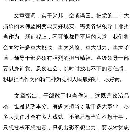
学术中国
乡村振兴
银龄
溯源中国
文章强调，实干兴邦，空谈误国。把党的二十大
城市
旅游
能源
会展
描绘的宏伟蓝图变成美好现实，需要各级领导干部担
当作为。新征程上，不可能都是平坦的大道，我们将
彩票
娱乐
时尚
悦读
会面对许多重大挑战、重大风险、重大阻力、重大矛
公益
一带一路
亚太网
上市公司
盾，领导干部必须有强烈的担当精神。各级领导干部
文化产业
要以身许党、夙夜在公，以时时放心不下的责任感、
积极担当作为的精气神为党和人民履好职、尽好责。
地方频道
文章指出，干部敢于担当作为，这既是政治品
北京
天津
河北
山西
格，也是从政本分。有多大担当才能干多大事业，尽
辽宁
吉林
上海
江苏
多大责任才会有多大成就。不能只想当官不想干事，
浙江
安徽
福建
江西
只想揽权不想担责，只想出彩不想出力。要以对党忠