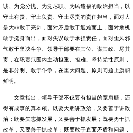
山东
河南
湖北
湖南
诚、为党分忧、为党尽职、为民造福的政治担当，以
广东
广西
海南
重庆
守土有责、守土负责、守土尽责的责任担当，面对大
四川
贵州
云南
西藏
是大非敢于亮剑，面对矛盾敢于迎难而上，面对危机
敢于挺身而出，面对失误敢于承担责任，面对歪风邪
陕西
甘肃
青海
宁夏
气敢于坚决斗争。领导干部要在其位、谋其政、尽其
新疆
内蒙古
黑龙江
责，在职责范围内主动担重、担难。坚持党性原则，
是非分明、敢于斗争，在重大问题、原则问题上旗帜
多语种频道
鲜明。
English
Español
Français
عربى
文章指出，领导干部不仅要有担当的宽肩膀，还
Русский язык
日本語
한국어
得有成事的真本领。既要大胆讲政治，又要善于讲政
Deutsch
Português
治；既要矢志抓发展，又要善于抓发展；既要勇于抓
改革，又要善于抓改革；既要敢于直面矛盾和问题，