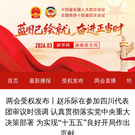
首页
最新播报
受权发布
两会直播
特
两会受权发布丨赵乐际在参加四川代表
团审议时强调 认真贯彻落实党中央重大
决策部署 为实现“十五五”良好开局作出
贡献