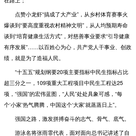
在路上；
点赞小龙虾“搞成了大产业”，从乡村体育赛事火
爆谈到“要高度重视农村精神文明”，从人均预期寿命
谈到“培育健康生活方式”，对慈善事业要求“引导健康
有序发展”……以百姓心为心，共产党人干事业、创政
绩，就是为了造福人民。
“十五五”规划纲要20项主要指标中民生指标占比
超三分之一，109项重大工程项目中民生工程达25
项，“强国”的宏伟蓝图，“人民”处处具象可感，“每
个‘小家’热气腾腾，中国这个‘大家’就蒸蒸日上”。
强国之路，激发拼搏奋斗的志气、骨气、底气。
游泳名将张雨霏代表，面对面向总书记讲述了自