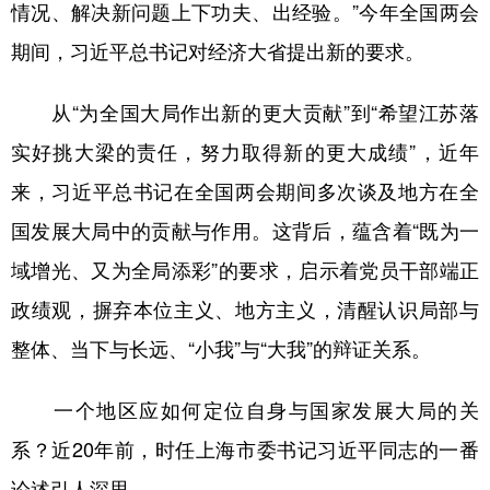
山东
河南
湖北
湖南
情况、解决新问题上下功夫、出经验。”今年全国两会
期间，习近平总书记对经济大省提出新的要求。
广东
广西
海南
重庆
四川
贵州
云南
西藏
从“为全国大局作出新的更大贡献”到“希望江苏落
陕西
甘肃
青海
宁夏
实好挑大梁的责任，努力取得新的更大成绩”，近年
新疆
内蒙古
黑龙江
来，习近平总书记在全国两会期间多次谈及地方在全
国发展大局中的贡献与作用。这背后，蕴含着“既为一
域增光、又为全局添彩”的要求，启示着党员干部端正
多语种频道
政绩观，摒弃本位主义、地方主义，清醒认识局部与
English
Español
Français
عربى
整体、当下与长远、“小我”与“大我”的辩证关系。
Русский язык
日本語
한국어
一个地区应如何定位自身与国家发展大局的关
Deutsch
Português
系？近20年前，时任上海市委书记习近平同志的一番
论述引人深思。