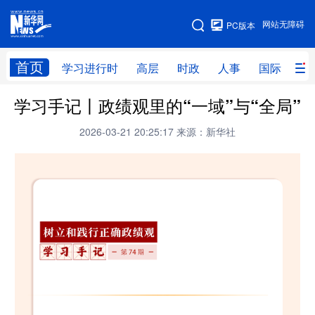
手机版
网站无障碍
PC版本
网站地图
首页
学习进行时
高层
时政
人事
国际
财
学习手记丨政绩观里的“一域”与“全局”
学习进行时
高层
时政
人事
2026-03-21 20:25:17
来源：新华社
国际
财经
网评
港澳
台湾
思客智库
全球连线
教育
科技
科创
量子
体育
文化
书画
健康
军事
访谈
视频
图片
政务
法律
中央文件
金融
汽车
食品
人居
信息化
数字经济