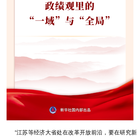
学术中国
乡村振兴
银龄
溯源中国
城市
旅游
能源
会展
彩票
娱乐
时尚
悦读
公益
一带一路
亚太网
上市公司
文化产业
地方频道
北京
天津
河北
山西
辽宁
吉林
上海
江苏
浙江
安徽
福建
江西
“江苏等经济大省处在改革开放前沿，要在研究新