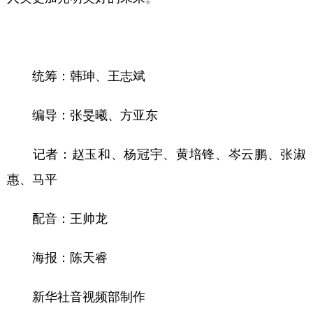
山东
河南
湖北
湖南
广东
广西
海南
重庆
四川
贵州
云南
西藏
统筹：韩珅、王志斌
陕西
甘肃
青海
宁夏
编导：张旻曦、方亚东
新疆
内蒙古
黑龙江
记者：赵玉和、杨冠宇、黄培锋、岑云鹏、张淑
多语种频道
惠、马平
English
Español
Français
عربى
配音：王帅龙
Русский язык
日本語
한국어
海报：陈天睿
Deutsch
Português
新华社音视频部制作