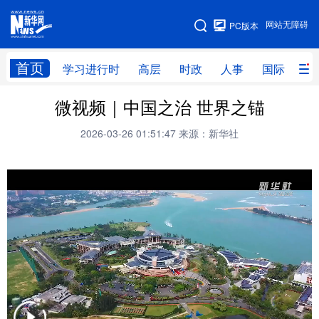
手机版
网站无障碍
PC版本
网站地图
首页
学习进行时
高层
时政
人事
国际
财
微视频｜中国之治 世界之锚
学习进行时
高层
时政
人事
2026-03-26 01:51:47
来源：新华社
国际
财经
网评
港澳
台湾
思客智库
全球连线
教育
科技
科创
量子
体育
文化
书画
健康
军事
访谈
视频
图片
政务
法律
中央文件
金融
汽车
食品
人居
信息化
数字经济