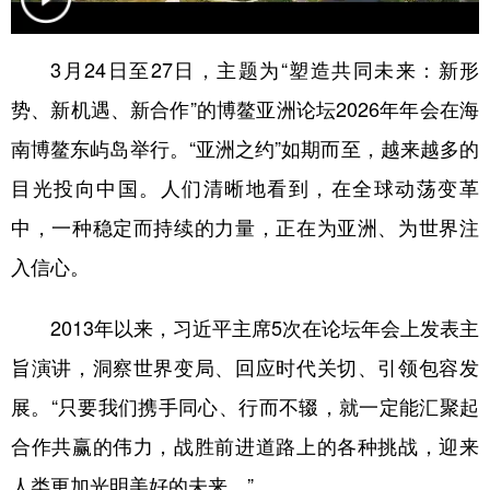
学术中国
乡村振兴
银龄
溯源中国
3月24日至27日，主题为“塑造共同未来：新形
城市
旅游
能源
会展
势、新机遇、新合作”的博鳌亚洲论坛2026年年会在海
彩票
娱乐
时尚
悦读
南博鳌东屿岛举行。“亚洲之约”如期而至，越来越多的
公益
一带一路
亚太网
上市公司
目光投向中国。人们清晰地看到，在全球动荡变革
中，一种稳定而持续的力量，正在为亚洲、为世界注
文化产业
入信心。
地方频道
2013年以来，习近平主席5次在论坛年会上发表主
北京
天津
河北
山西
旨演讲，洞察世界变局、回应时代关切、引领包容发
辽宁
吉林
上海
江苏
展。“只要我们携手同心、行而不辍，就一定能汇聚起
合作共赢的伟力，战胜前进道路上的各种挑战，迎来
浙江
安徽
福建
江西
人类更加光明美好的未来。”