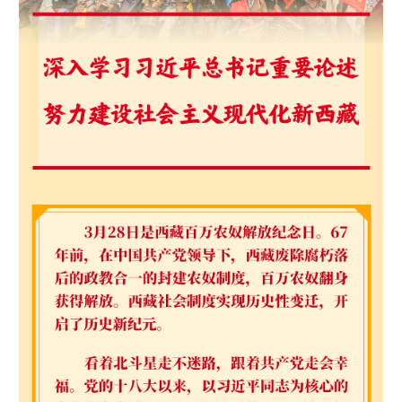
学术中国
乡村振兴
银龄
溯源中国
城市
旅游
能源
会展
彩票
娱乐
时尚
悦读
公益
一带一路
亚太网
上市公司
文化产业
地方频道
北京
天津
河北
山西
辽宁
吉林
上海
江苏
浙江
安徽
福建
江西