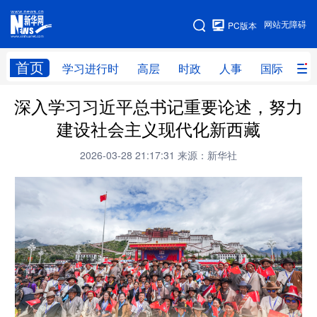
手机版
网站无障碍
PC版本
网站地图
首页
学习进行时
高层
时政
人事
国际
财
深入学习习近平总书记重要论述，努力
学习进行时
高层
时政
人事
建设社会主义现代化新西藏
国际
财经
网评
港澳
2026-03-28 21:17:31
来源：新华社
台湾
思客智库
全球连线
教育
科技
科创
量子
体育
文化
书画
健康
军事
访谈
视频
图片
政务
法律
中央文件
金融
汽车
食品
人居
信息化
数字经济