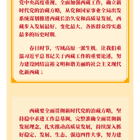
山东
河南
湖北
湖南
广东
广西
海南
重庆
四川
贵州
云南
西藏
陕西
甘肃
青海
宁夏
新疆
内蒙古
黑龙江
多语种频道
English
Español
Français
عربى
Русский язык
日本語
한국어
Deutsch
Português