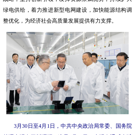
绿电供给，着力推进新型电网建设，加快能源结构调
学术中国
乡村振兴
银龄
溯源中国
整优化，为经济社会高质量发展提供有力支撑。
城市
旅游
能源
会展
彩票
娱乐
时尚
悦读
公益
一带一路
亚太网
上市公司
文化产业
地方频道
北京
天津
河北
山西
辽宁
吉林
上海
江苏
浙江
安徽
福建
江西
3月30日至4月1日，中共中央政治局常委、国务院