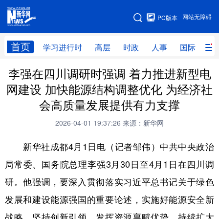
手机版
网站无障碍
PC版本
网站地图
首页
学习进行时
高层
时政
人事
国际
财
李强在四川调研时强调 着力推进新型电
学习进行时
高层
时政
人事
网建设 加快能源结构调整优化 为经济社
国际
财经
网评
港澳
会高质量发展提供有力支撑
台湾
思客智库
全球连线
教育
2026-04-01 19:37:26
来源：新华网
科技
科创
量子
体育
新华社成都4月1日电（记者邹伟）中共中央政治
文化
书画
健康
军事
局常委、国务院总理李强3月30日至4月1日在四川调
访谈
视频
图片
政务
研。他强调，要深入贯彻落实习近平总书记关于绿色
法律
中央文件
金融
汽车
发展和建设能源强国的重要论述，实施好能源安全新
战略，坚持创新引领，发挥资源禀赋优势，持续扩大
食品
人居
信息化
数字经济