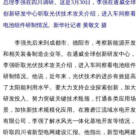
总理李强在四川调研。这是3月30日，李强在通威全球
山东
河南
湖北
湖南
创新研发中心听取光伏技术攻关介绍，进入车间察看
广东
广西
海南
重庆
电池组件研制情况。新华社记者 黄敬文 摄
四川
贵州
云南
西藏
陕西
甘肃
青海
宁夏
李强先后来到成都市、德阳市，考察新能源开发
和相关装备制造企业等。在通威全球创新研发中心，
新疆
内蒙古
黑龙江
李强听取光伏技术攻关介绍，进入车间察看电池组件
研制情况。他说，近年来，光伏技术的进步有效提高
多语种频道
了太阳能利用水平。要大力支持企业探索创新，加大
English
Español
Français
عربى
研发投入、努力突破关键技术瓶颈，打通各类应用场
Русский язык
日本語
한국어
景，加快新技术规模化应用。在雅砻江流域水电开发
Deutsch
Português
有限公司，李强了解水风光一体化基地开发等情况，
听取四川省新型电网建设汇报。他指出，新型电网建