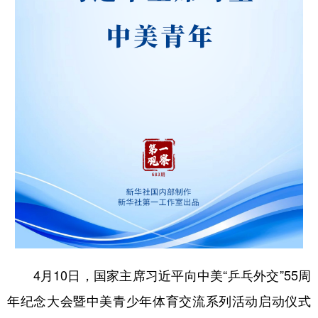
学术中国
乡村振兴
银龄
溯源中国
城市
旅游
能源
会展
彩票
娱乐
时尚
悦读
公益
一带一路
亚太网
上市公司
文化产业
地方频道
北京
天津
河北
山西
辽宁
吉林
上海
江苏
4月10日，国家主席习近平向中美“乒乓外交”55周
浙江
安徽
福建
江西
年纪念大会暨中美青少年体育交流系列活动启动仪式