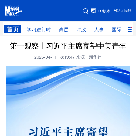
手机版
网站无障碍
PC版本
网站地图
首页
学习进行时
高层
时政
人事
国际
财
第一观察丨习近平主席寄望中美青年
学习进行时
高层
时政
人事
2026-04-11 18:19:47
来源：新华社
国际
财经
网评
港澳
台湾
思客智库
全球连线
教育
科技
科创
量子
体育
文化
书画
健康
军事
访谈
视频
图片
政务
法律
中央文件
金融
汽车
食品
人居
信息化
数字经济