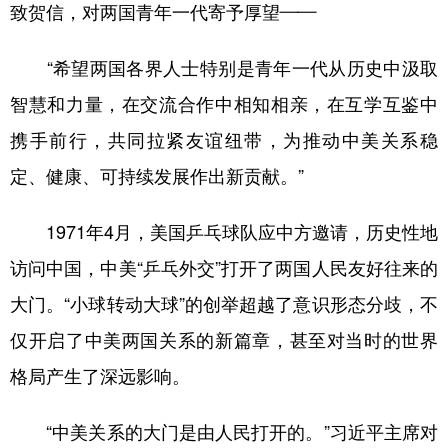
山东
河南
湖北
湖南
致贺信，对两国青年一代寄予厚望——
广东
广西
海南
重庆
“希望两国各界人士特别是青年一代从历史中汲取
四川
贵州
云南
西藏
智慧和力量，在交流合作中相知相亲，在互学互鉴中
陕西
甘肃
青海
宁夏
携手前行，共同拉紧友谊纽带，为推动中美关系稳
新疆
内蒙古
黑龙江
定、健康、可持续发展作出新贡献。”
1971年4月，美国乒乓球队应中方邀请，历史性地
多语种频道
访问中国，中美“乒乓外交”打开了两国人民友好往来的
English
Español
Français
عربى
大门。“小球转动大球”的创举超越了意识形态分歧，不
Русский язык
日本語
한국어
仅开启了中美两国关系的新篇章，甚至对当时的世界
格局产生了深远影响。
Deutsch
Português
“中美关系的大门是由人民打开的。”习近平主席对