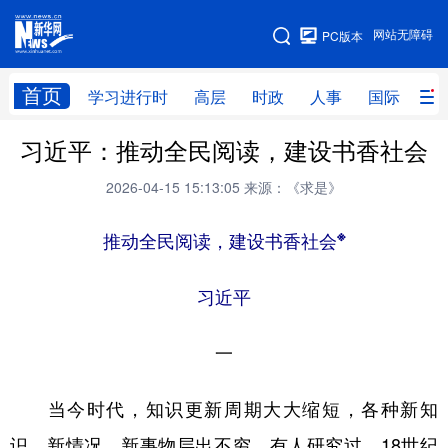
手机版
网站无障碍
PC版本
网站地图
首页
学习进行时
高层
时政
人事
国际
财
习近平：推动全民阅读，建设书香社会
学习进行时
高层
时政
人事
2026-04-15 15:13:05
来源：《求是》
国际
财经
网评
港澳
台湾
思客智库
全球连线
※
教育
推动全民阅读，建设书香社会
科技
科创
量子
体育
习近平
文化
书画
健康
军事
一
访谈
视频
图片
政务
法律
中央文件
金融
汽车
当今时代，知识更新周期大大缩短，各种新知
识、新情况、新事物层出不穷。有人研究过，18世纪
食品
人居
信息化
数字经济