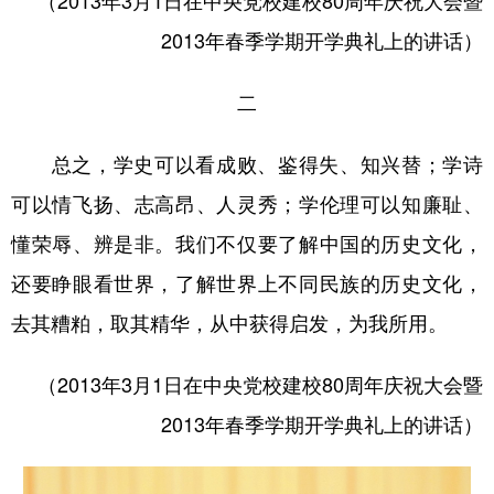
（2013年3月1日在中央党校建校80周年庆祝大会暨
山东
河南
湖北
湖南
2013年春季学期开学典礼上的讲话）
广东
广西
海南
重庆
四川
贵州
云南
西藏
二
陕西
甘肃
青海
宁夏
总之，学史可以看成败、鉴得失、知兴替；学诗
新疆
内蒙古
黑龙江
可以情飞扬、志高昂、人灵秀；学伦理可以知廉耻、
懂荣辱、辨是非。我们不仅要了解中国的历史文化，
多语种频道
还要睁眼看世界，了解世界上不同民族的历史文化，
去其糟粕，取其精华，从中获得启发，为我所用。
English
Español
Français
عربى
Русский язык
日本語
한국어
（2013年3月1日在中央党校建校80周年庆祝大会暨
Deutsch
Português
2013年春季学期开学典礼上的讲话）