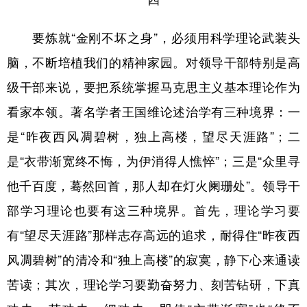
要炼就“金刚不坏之身”，必须用科学理论武装头
脑，不断培植我们的精神家园。对领导干部特别是高
级干部来说，要把系统掌握马克思主义基本理论作为
看家本领。著名学者王国维论述治学有三种境界：一
是“昨夜西风凋碧树，独上高楼，望尽天涯路”；二
是“衣带渐宽终不悔，为伊消得人憔悴”；三是“众里寻
他千百度，蓦然回首，那人却在灯火阑珊处”。领导干
部学习理论也要有这三种境界。首先，理论学习要
有“望尽天涯路”那样志存高远的追求，耐得住“昨夜西
风凋碧树”的清冷和“独上高楼”的寂寞，静下心来通读
苦读；其次，理论学习要勤奋努力、刻苦钻研，下真