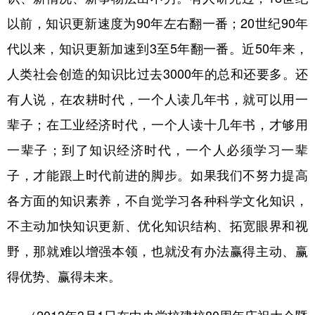
以前，知识更新速度为90年左右翻一番；20世纪90年
学术中国
乡村振兴
银龄
溯源中国
代以来，知识更新加速到3至5年翻一番。近50年来，
城市
旅游
能源
会展
人类社会创造的知识比过去3000年的总和还要多。还
彩票
娱乐
时尚
悦读
有人说，在农耕时代，一个人读几年书，就可以用一
公益
一带一路
亚太网
上市公司
辈子；在工业经济时代，一个人读十几年书，才够用
文化产业
一辈子；到了知识经济时代，一个人必须学习一辈
子，才能跟上时代前进的脚步。如果我们不努力提高
地方频道
各方面的知识素养，不自觉学习各种科学文化知识，
不主动加快知识更新、优化知识结构、拓宽眼界和视
北京
天津
河北
山西
野，那就难以增强本领，也就没有办法赢得主动、赢
辽宁
吉林
上海
江苏
得优势、赢得未来。
浙江
安徽
福建
江西