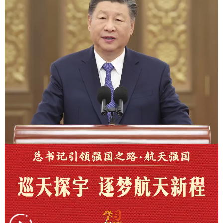
学术中国
乡村振兴
银龄
溯源中国
城市
旅游
能源
会展
彩票
娱乐
时尚
悦读
公益
一带一路
亚太网
上市公司
文化产业
地方频道
北京
天津
河北
山西
辽宁
吉林
上海
江苏
浙江
安徽
福建
江西