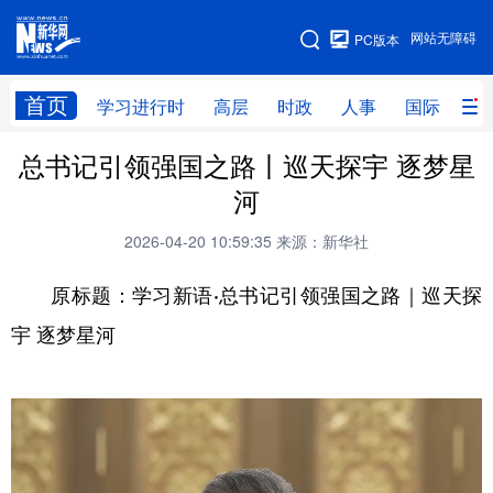
手机版
网站无障碍
PC版本
网站地图
首页
学习进行时
高层
时政
人事
国际
财
总书记引领强国之路丨巡天探宇 逐梦星
学习进行时
高层
时政
人事
河
国际
财经
网评
港澳
2026-04-20 10:59:35
来源：新华社
台湾
思客智库
全球连线
教育
原标题：学习新语·总书
记引领强国之路｜巡天探
科技
科创
量子
体育
宇 逐梦星河
文化
书画
健康
军事
访谈
视频
图片
政务
法律
中央文件
金融
汽车
食品
人居
信息化
数字经济