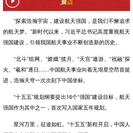
山东
河南
湖北
湖南
广东
广西
海南
重庆
“探索浩瀚宇宙，建设航天强国，是我们不懈追求
四川
贵州
云南
西藏
的航天梦。”新时代以来，习近平总书记高度重视航天
陕西
甘肃
青海
宁夏
强国建设，引领我国航天事业不断创造新的历史。
新疆
内蒙古
黑龙江
“北斗”组网、“嫦娥”揽月、“天宫”遨游、“祝融”探
火、“羲和”逐日……中国航天事业向着无垠星空昂首挺
多语种频道
进，浩瀚天穹一次次刻下中国坐标。
English
Español
Français
عربى
“十五五”规划纲要提出16个“强国”建设目标，航天
Русский язык
日本語
한국어
强国作为其中之一，首次写入国家五年规划。
Deutsch
Português
星河万里，征途如虹。“十五五”新程开启，中国人