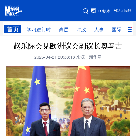
手机版
网站无障碍
PC版本
网站地图
首页
学习进行时
高层
时政
人事
国际
财
赵乐际会见欧洲议会副议长奥马吉
学习进行时
高层
时政
人事
2026-04-21 20:33:18
来源：新华网
国际
财经
网评
港澳
台湾
思客智库
全球连线
教育
科技
科创
量子
体育
文化
书画
健康
军事
访谈
视频
图片
政务
法律
中央文件
金融
汽车
食品
人居
信息化
数字经济