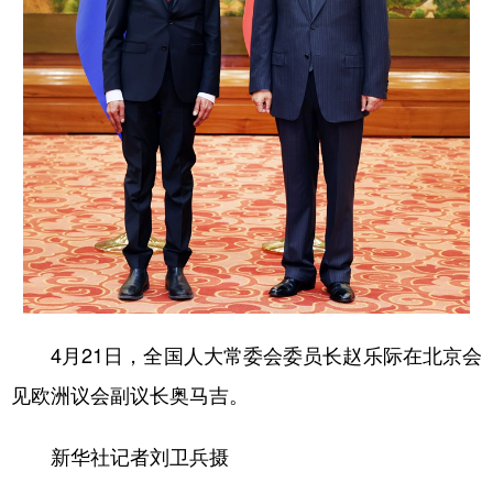
学术中国
乡村振兴
银龄
溯源中国
城市
旅游
能源
会展
彩票
娱乐
时尚
悦读
公益
一带一路
亚太网
上市公司
文化产业
地方频道
4月21日，全国人大常委会委员长赵乐际在北京会
北京
天津
河北
山西
见欧洲议会副议长奥马吉。
辽宁
吉林
上海
江苏
浙江
安徽
福建
江西
新华社记者刘卫兵摄