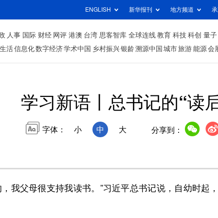
ENGLISH
新华报刊
地方频道
承
政
人事
国际
财经
网评
港澳
台湾
思客智库
全球连线
教育
科技
科创
量子
生活
信息化
数字经济
学术中国
乡村振兴
银龄
溯源中国
城市
旅游
能源
会
学习新语丨总书记的“读后
字体：
小
中
大
分享到：
，我父母很支持我读书。”习近平总书记说，自幼时起，