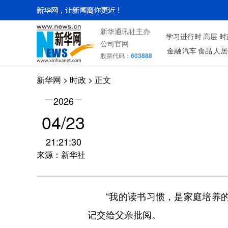
新华通讯社主办
学习进行时
高层
时
公司官网
金融
汽车
食品
人居
股票代码：
603888
新华网
>
时政
> 正文
2026
04/23
21:21:30
来源：新华社
“我的读书习惯，是家庭培养的
记交给父亲批阅。