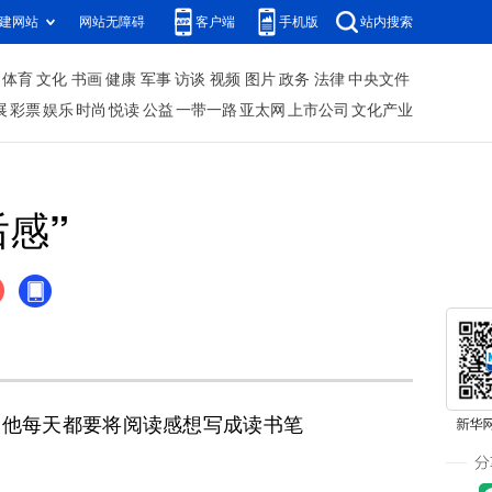
建网站
网站无障碍
客户端
手机版
站内搜索
体育
文化
书画
健康
军事
访谈
视频
图片
政务
法律
中央文件
展
彩票
娱乐
时尚
悦读
公益
一带一路
亚太网
上市公司
文化产业
感”
他每天都要将阅读感想写成读书笔