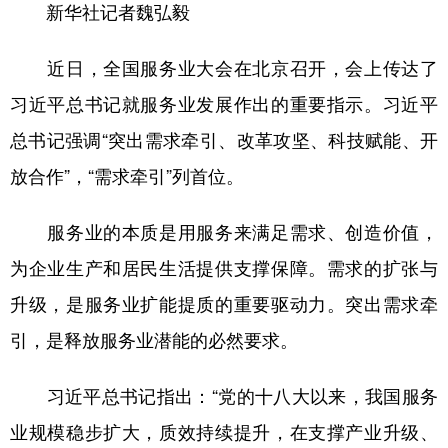
新华社记者魏弘毅
学术中国
乡村振兴
银龄
溯源中国
近日，全国服务业大会在北京召开，会上传达了
城市
旅游
能源
会展
习近平总书记就服务业发展作出的重要指示。习近平
彩票
娱乐
时尚
悦读
总书记强调“突出需求牵引、改革攻坚、科技赋能、开
公益
一带一路
亚太网
上市公司
放合作”，“需求牵引”列首位。
文化产业
服务业的本质是用服务来满足需求、创造价值，
为企业生产和居民生活提供支撑保障。需求的扩张与
地方频道
升级，是服务业扩能提质的重要驱动力。突出需求牵
北京
天津
河北
山西
引，是释放服务业潜能的必然要求。
辽宁
吉林
上海
江苏
习近平总书记指出：“党的十八大以来，我国服务
浙江
安徽
福建
江西
业规模稳步扩大，质效持续提升，在支撑产业升级、