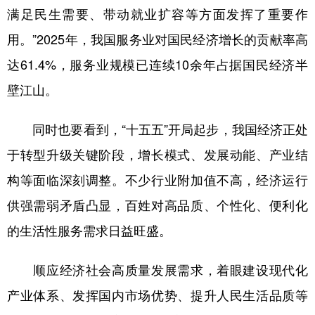
山东
河南
湖北
湖南
满足民生需要、带动就业扩容等方面发挥了重要作
广东
广西
海南
重庆
用。”2025年，我国服务业对国民经济增长的贡献率高
四川
贵州
云南
西藏
达61.4%，服务业规模已连续10余年占据国民经济半
壁江山。
陕西
甘肃
青海
宁夏
新疆
内蒙古
黑龙江
同时也要看到，“十五五”开局起步，我国经济正处
于转型升级关键阶段，增长模式、发展动能、产业结
多语种频道
构等面临深刻调整。不少行业附加值不高，经济运行
供强需弱矛盾凸显，百姓对高品质、个性化、便利化
English
Español
Français
عربى
的生活性服务需求日益旺盛。
Русский язык
日本語
한국어
Deutsch
Português
顺应经济社会高质量发展需求，着眼建设现代化
产业体系、发挥国内市场优势、提升人民生活品质等