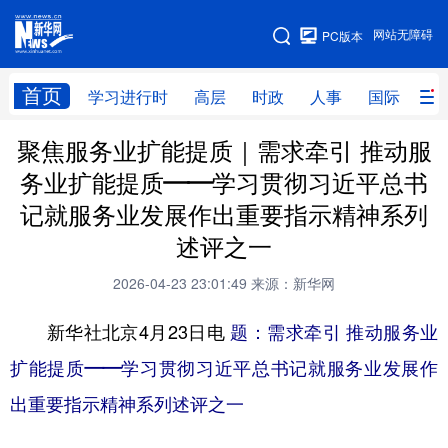
手机版
网站无障碍
PC版本
网站地图
首页
学习进行时
高层
时政
人事
国际
财
聚焦服务业扩能提质｜需求牵引 推动服
学习进行时
高层
时政
人事
务业扩能提质——学习贯彻习近平总书
国际
财经
网评
港澳
记就服务业发展作出重要指示精神系列
台湾
思客智库
全球连线
教育
述评之一
科技
科创
量子
体育
2026-04-23 23:01:49
来源：新华网
文化
书画
健康
军事
新华社北京4月23日电
题：需求牵引 推动服务业
访谈
视频
图片
政务
扩能提质——学习贯彻习近平总书记就服务业发展作
出重要指示精神系列述评之一
法律
中央文件
金融
汽车
食品
人居
信息化
数字经济