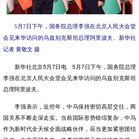
学术中国
乡村振兴
银龄
溯源中国
城市
旅游
能源
会展
5月7日下午，国务院总理李强在北京人民大会堂
会见来华访问的乌兹别克斯坦总理阿里波夫。
新华社
彩票
娱乐
时尚
悦读
记者 黄敬文 摄
公益
一带一路
亚太网
上市公司
文化产业
新华社北京5月7日电 5月7日下午，国务院总理
李强在北京人民大会堂会见来华访问的乌兹别克斯坦
地方频道
总理阿里波夫。
北京
天津
河北
山西
李强表示，近些年，中乌保持密切高层交往，两
辽宁
吉林
上海
江苏
国关系不断走深走实。当前国际形势错综复杂，中乌
浙江
安徽
福建
江西
作为新时代全天候全面战略伙伴，应当更加紧密团结