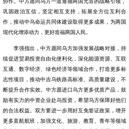
协作。中方愿同乌方一道遵循两国元首的战略引领，
山东
河南
湖北
湖南
巩固政治互信，坚定相互支持，拓展全方位互利合
广东
广西
海南
重庆
作，推动中乌命运共同体建设取得更多成果，为两国
四川
贵州
云南
西藏
现代化增添动力，更好造福两国人民。
陕西
甘肃
青海
宁夏
李强指出，中方愿同乌方加强发展战略对接，持
新疆
内蒙古
黑龙江
续促进贸易投资自由化便利化，深化能源资源、互联
互通、数字经济、绿色经济等领域合作，打造更多标
多语种频道
志性项目，推动中吉乌铁路高标准、高质量建设，不
English
Español
Français
عربى
断提升合作实效。中方愿进口乌方更多优质产品，鼓
Русский язык
日本語
한국어
励有实力的中资企业赴乌投资，希望乌方保障好他们
Deutsch
Português
的合法权益。双方要进一步用好互免签证政策，增开
更多直航航班，加强文化、旅游、教育、青年等领域