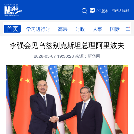
手机版
网站无障碍
PC版本
网站地图
首页
学习进行时
高层
时政
人事
国际
财
李强会见乌兹别克斯坦总理阿里波夫
学习进行时
高层
时政
人事
2026-05-07 19:30:28
来源：新华网
国际
财经
网评
港澳
台湾
思客智库
全球连线
教育
科技
科创
量子
体育
文化
书画
健康
军事
访谈
视频
图片
政务
法律
中央文件
金融
汽车
食品
人居
信息化
数字经济