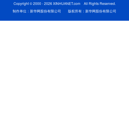
Copyright © 2000 - 2026 XINHUANET.com All Rights Reserved.
学术中国
制作单位：新华网股份有限公司 版权所有：新华网股份有限公司
乡村振兴
银龄
溯源中国
城市
旅游
能源
会展
彩票
娱乐
时尚
悦读
公益
一带一路
亚太网
上市公司
文化产业
地方频道
北京
天津
河北
山西
辽宁
吉林
上海
江苏
浙江
安徽
福建
江西