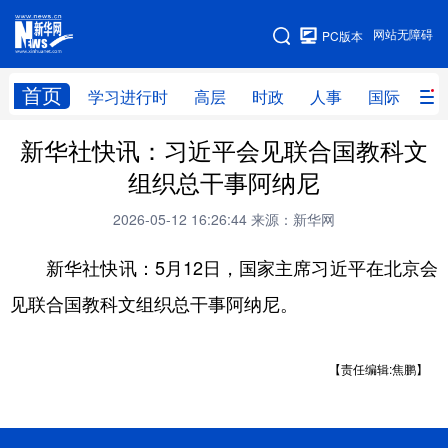
手机版
网站无障碍
PC版本
网站地图
首页
学习进行时
高层
时政
人事
国际
财
新华社快讯：习近平会见联合国教科文
学习进行时
高层
时政
人事
组织总干事阿纳尼
国际
财经
网评
港澳
2026-05-12 16:26:44
来源：新华网
台湾
思客智库
全球连线
教育
新华社快讯：5月12日，国家主席习近平在北京会
科技
科创
量子
体育
见联合国教科文组织总干事阿纳尼。
文化
书画
健康
军事
访谈
视频
图片
政务
【责任编辑:焦鹏】
法律
中央文件
金融
汽车
食品
人居
信息化
数字经济