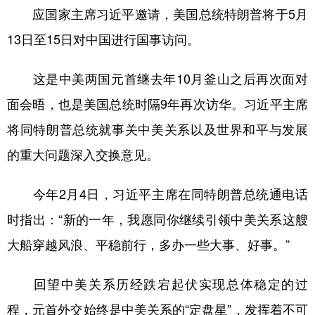
山东
河南
湖北
湖南
应国家主席习近平邀请，美国总统特朗普将于5月
广东
广西
海南
重庆
13日至15日对中国进行国事访问。
四川
贵州
云南
西藏
这是中美两国元首继去年10月釜山之后再次面对
陕西
甘肃
青海
宁夏
面会晤，也是美国总统时隔9年再次访华。习近平主席
新疆
内蒙古
黑龙江
将同特朗普总统就事关中美关系以及世界和平与发展
的重大问题深入交换意见。
多语种频道
今年2月4日，习近平主席在同特朗普总统通电话
English
Español
Français
عربى
时指出：“新的一年，我愿同你继续引领中美关系这艘
Русский язык
日本語
한국어
大船穿越风浪、平稳前行，多办一些大事、好事。”
Deutsch
Português
回望中美关系历经跌宕起伏实现总体稳定的过
程，元首外交始终是中美关系的“定盘星”，发挥着不可