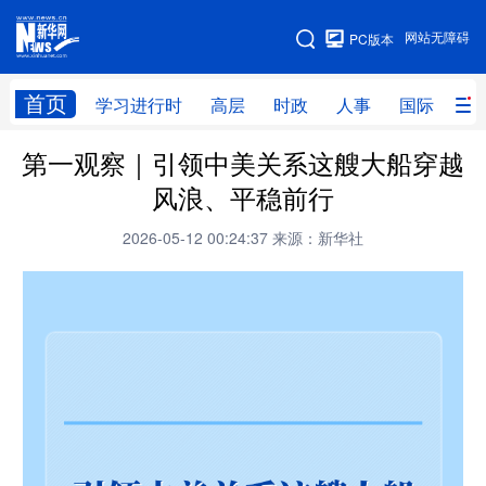
手机版
网站无障碍
PC版本
网站地图
首页
学习进行时
高层
时政
人事
国际
财
第一观察｜引领中美关系这艘大船穿越
学习进行时
高层
时政
人事
风浪、平稳前行
国际
财经
网评
港澳
2026-05-12 00:24:37
来源：新华社
台湾
思客智库
全球连线
教育
科技
科创
量子
体育
文化
书画
健康
军事
访谈
视频
图片
政务
法律
中央文件
金融
汽车
食品
人居
信息化
数字经济