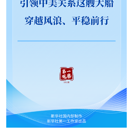
学术中国
乡村振兴
银龄
溯源中国
城市
旅游
能源
会展
彩票
娱乐
时尚
悦读
公益
一带一路
亚太网
上市公司
文化产业
地方频道
北京
天津
河北
山西
辽宁
吉林
上海
江苏
浙江
安徽
福建
江西