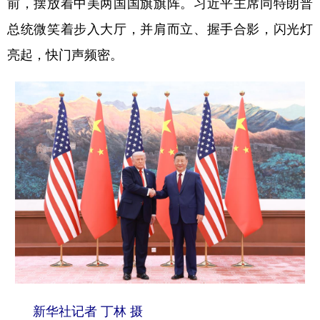
前，摆放着中美两国国旗旗阵。习近平主席同特朗普
总统微笑着步入大厅，并肩而立、握手合影，闪光灯
学术中国
乡村振兴
银龄
溯源中国
亮起，快门声频密。
城市
旅游
能源
会展
彩票
娱乐
时尚
悦读
公益
一带一路
亚太网
上市公司
文化产业
地方频道
北京
天津
河北
山西
辽宁
吉林
上海
江苏
浙江
安徽
福建
江西
新华社记者 丁林 摄