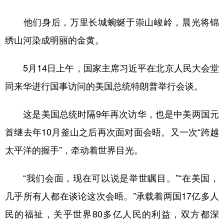
山东
河南
湖北
湖南
他们身后，万里长城蜿蜒于崇山峻岭，晨光将锦
广东
广西
海南
重庆
绣山河染成明丽的金黄。
四川
贵州
云南
西藏
陕西
甘肃
青海
宁夏
5月14日上午，国家主席习近平在北京人民大会堂
同来华进行国事访问的美国总统特朗普举行会谈。
新疆
内蒙古
黑龙江
这是美国总统时隔9年再次访华，也是中美两国元
多语种频道
首继去年10月釜山之后再次面对面会晤。又一次“跨越
English
Español
Français
عربى
太平洋的握手”，牵动着世界目光。
Русский язык
日本語
한국어
“我们会面，现在可以说是举世瞩目。”“在美国，
Deutsch
Português
几乎所有人都在谈论这次会晤。”承载着两国17亿多人
民的福祉，关乎世界80多亿人民的利益，双方都深