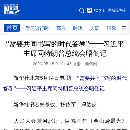
手机版
网站无障碍
PC版本
网站地图
首页
学习进行时
高层
时政
人事
国际
财
“需要共同书写的时代答卷”——习近平
学习进行时
高层
时政
人事
主席同特朗普总统会晤侧记
国际
财经
网评
港澳
2026-05-15 01:21:45
来源：新华网
台湾
思客智库
全球连线
教育
新华社北京5月14日电
题：“需要共同书写的时代
科技
科创
量子
体育
答卷”——习近平主席同特朗普总统会晤侧记
文化
书画
健康
军事
新华社记者朱基钗、杨依军、冯歆然
访谈
视频
图片
政务
法律
中央文件
金融
汽车
人民大会堂河北厅，巨幅画作《金山岭晨光》
食品
人居
信息化
数字经济