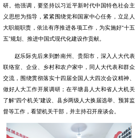
山东
河南
湖北
湖南
研。他强调，要坚持以习近平新时代中国特色社会主
广东
广西
海南
重庆
义思想为指导，紧紧围绕党和国家中心任务，立足人
大职能职责，依法有序推进各项工作，为实施好“十五
四川
贵州
云南
西藏
五”规划、推进中国式现代化建设作贡献。
陕西
甘肃
青海
宁夏
新疆
内蒙古
黑龙江
赵乐际先后来到黔南州、贵阳市，深入人大代表
联络室、企业、乡村和农户家中，同人大代表和群众
多语种频道
交流，围绕贯彻落实十四届全国人大四次会议精神、
做好人大工作开展调研；在平塘县人大和省人大机关
English
Español
Français
عربى
了解“四个机关”建设、县乡两级人大换届选举、预算监
Русский язык
日本語
한국어
督等工作，看望机关干部，并主持召开座谈会。
Deutsch
Português