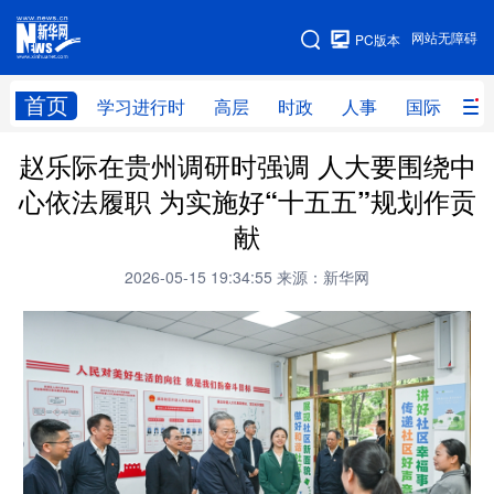
手机版
网站无障碍
PC版本
网站地图
首页
学习进行时
高层
时政
人事
国际
财
赵乐际在贵州调研时强调 人大要围绕中
学习进行时
高层
时政
人事
心依法履职 为实施好“十五五”规划作贡
国际
财经
网评
港澳
献
台湾
思客智库
全球连线
教育
2026-05-15 19:34:55
来源：新华网
科技
科创
量子
体育
文化
书画
健康
军事
访谈
视频
图片
政务
法律
中央文件
金融
汽车
食品
人居
信息化
数字经济