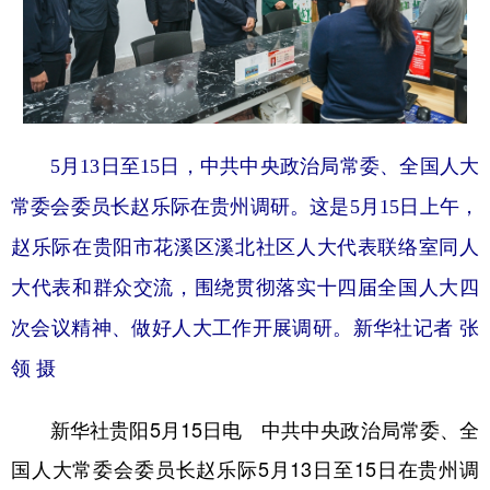
学术中国
乡村振兴
银龄
溯源中国
城市
旅游
能源
会展
彩票
娱乐
时尚
悦读
5月13日至15日，中共中央政治局常委、全国人大
公益
一带一路
亚太网
上市公司
常委会委员长赵乐际在贵州调研。这是5月15日上午，
文化产业
赵乐际在贵阳市花溪区溪北社区人大代表联络室同人
大代表和群众交流，围绕贯彻落实十四届全国人大四
地方频道
次会议精神、做好人大工作开展调研。新华社记者 张
北京
天津
河北
山西
领 摄
辽宁
吉林
上海
江苏
新华社贵阳5月15日电 中共中央政治局常委、全
浙江
安徽
福建
江西
国人大常委会委员长赵乐际5月13日至15日在贵州调