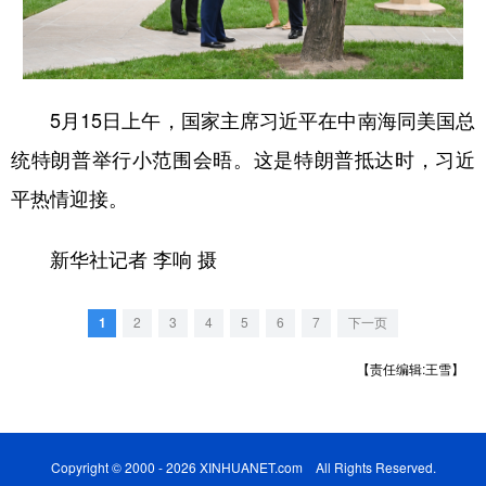
学术中国
乡村振兴
银龄
溯源中国
城市
旅游
能源
会展
5月15日上午，国家主席习近平在中南海同美国总
彩票
娱乐
时尚
悦读
统特朗普举行小范围会晤。这是特朗普抵达时，习近
公益
一带一路
亚太网
上市公司
平热情迎接。
文化产业
新华社记者 李响 摄
地方频道
1
2
3
4
5
6
7
下一页
北京
天津
河北
山西
【责任编辑:王雪】
辽宁
吉林
上海
江苏
浙江
安徽
福建
江西
Copyright © 2000 - 2026 XINHUANET.com All Rights Reserved.