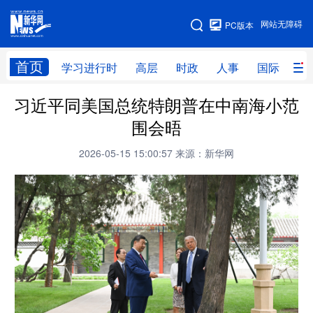
手机版
网站无障碍
PC版本
网站地图
首页
学习进行时
高层
时政
人事
国际
财
习近平同美国总统特朗普在中南海小范
学习进行时
高层
时政
人事
围会晤
国际
财经
网评
港澳
2026-05-15 15:00:57
来源：新华网
台湾
思客智库
全球连线
教育
科技
科创
量子
体育
文化
书画
健康
军事
访谈
视频
图片
政务
法律
中央文件
金融
汽车
食品
人居
信息化
数字经济