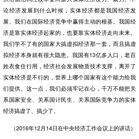
论经济发展到什么时候，实体经济都是我国经济发
学术中国
乡村振兴
银龄
溯源中国
展、我们在国际经济竞争中赢得主动的根基。我国经
城市
旅游
能源
会展
济是靠实体经济起家的，也要靠实体经济走向未来。
彩票
娱乐
时尚
悦读
我们学不了有的国家大搞虚拟经济那一套，而且搞虚
公益
一带一路
亚太网
上市公司
拟经济本身就有很大隐患。我国有13亿多人口，老百
文化产业
姓衣食住行用，经济社会发展物质技术支撑，离开了
实体经济是不行的，世界上哪个国家有这个能力给我
地方频道
们提供。这一点，我们必须牢记在心，千万不能把关
系国家安全、关系国计民生、关系国际竞争力的实体
北京
天津
河北
山西
经济搞虚了、搞少了。
辽宁
吉林
上海
江苏
浙江
安徽
福建
江西
（2016年12月14日在中央经济工作会议上的讲话）