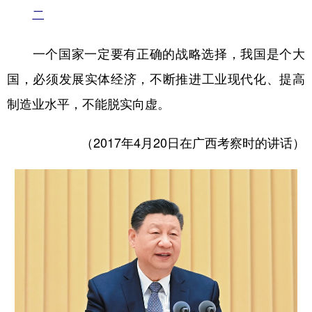
山东
河南
湖北
湖南
二
广东
广西
海南
重庆
一个国家一定要有正确的战略选择，我国是个大
四川
贵州
云南
西藏
国，必须发展实体经济，不断推进工业现代化、提高
陕西
甘肃
青海
宁夏
制造业水平，不能脱实向虚。
新疆
内蒙古
黑龙江
（2017年4月20日在广西考察时的讲话）
多语种频道
English
Español
Français
عربى
Русский язык
日本語
한국어
Deutsch
Português