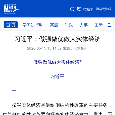
手机版
网站无障碍
PC版本
网站地图
首页
学习进行时
高层
时政
人事
国际
财
习近平：做强做优做大实体经济
学习进行时
高层
时政
人事
2026-05-15 15:14:09
来源：《求是》
国际
财经
网评
港澳
台湾
思客智库
全球连线
※
教育
做强做优做大实体经济
科技
科创
量子
体育
习近平
文化
书画
健康
军事
一
访谈
视频
图片
政务
法律
中央文件
金融
汽车
振兴实体经济是供给侧结构性改革的主要任务，
供给侧结构性改革要向振兴实体经济发力、聚力。不
食品
人居
信息化
数字经济