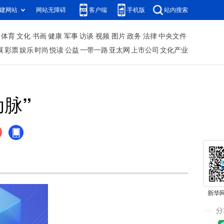
建网站
网站无障碍
客户端
手机版
站内搜索
体育
文化
书画
健康
军事
访谈
视频
图片
政务
法律
中央文件
展
彩票
娱乐
时尚
悦读
公益
一带一路
亚太网
上市公司
文化产业
脉”