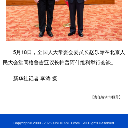
学术中国
乡村振兴
银龄
溯源中国
城市
旅游
能源
会展
彩票
娱乐
时尚
悦读
公益
一带一路
亚太网
上市公司
5月18日，全国人大常委会委员长赵乐际在北京人
文化产业
民大会堂同格鲁吉亚议长帕普阿什维利举行会谈。
新华社记者 李涛 摄
地方频道
北京
天津
河北
山西
【责任编辑:邱丽芳】
辽宁
吉林
上海
江苏
浙江
安徽
福建
江西
Copyright © 2000 - 2026 XINHUANET.com All Rights Reserved.