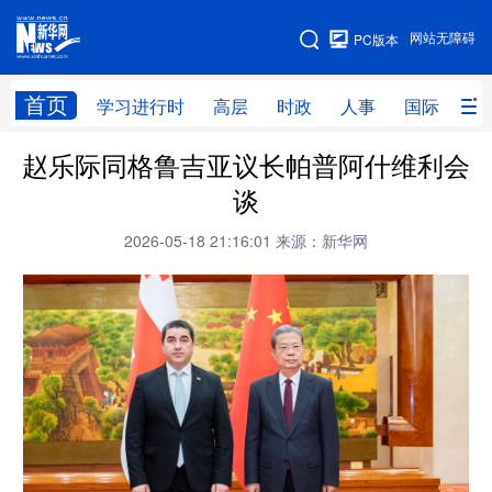
手机版
网站无障碍
PC版本
网站地图
首页
学习进行时
高层
时政
人事
国际
财
赵乐际同格鲁吉亚议长帕普阿什维利会
学习进行时
高层
时政
人事
谈
国际
财经
网评
港澳
2026-05-18 21:16:01
来源：新华网
台湾
思客智库
全球连线
教育
科技
科创
量子
体育
文化
书画
健康
军事
访谈
视频
图片
政务
法律
中央文件
金融
汽车
食品
人居
信息化
数字经济