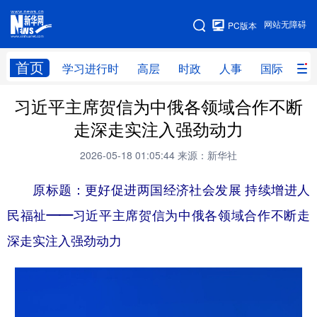
手机版
网站无障碍
PC版本
网站地图
首页
学习进行时
高层
时政
人事
国际
财
习近平主席贺信为中俄各领域合作不断
学习进行时
高层
时政
人事
走深走实注入强劲动力
国际
财经
网评
港澳
2026-05-18 01:05:44
来源：新华社
台湾
思客智库
全球连线
教育
原标题
：
更好促进两国经济社会发展 持续增进人
科技
科创
量子
体育
民福祉——习近平主席贺信为中俄各领域合作不断走
文化
书画
健康
军事
深走实注入强劲动力
访谈
视频
图片
政务
法律
中央文件
金融
汽车
食品
人居
信息化
数字经济