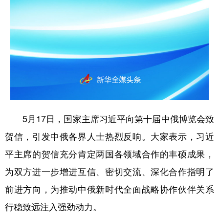
山东
河南
湖北
湖南
广东
广西
海南
重庆
四川
贵州
云南
西藏
陕西
甘肃
青海
宁夏
新疆
内蒙古
黑龙江
5月17日，国家主席习近平向第十届中俄博览会致
多语种频道
贺信，引发中俄各界人士热烈反响。大家表示，习近
English
Español
Français
عربى
平主席的贺信充分肯定两国各领域合作的丰硕成果，
Русский язык
日本語
한국어
为双方进一步增进互信、密切交流、深化合作指明了
Deutsch
Português
前进方向，为推动中俄新时代全面战略协作伙伴关系
行稳致远注入强劲动力。