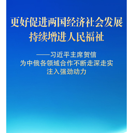
学术中国
乡村振兴
银龄
溯源中国
城市
旅游
能源
会展
彩票
娱乐
时尚
悦读
公益
一带一路
亚太网
上市公司
文化产业
地方频道
北京
天津
河北
山西
辽宁
吉林
上海
江苏
浙江
安徽
福建
江西