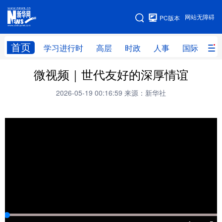
手机版
网站无障碍
PC版本
网站地图
首页
学习进行时
高层
时政
人事
国际
财
微视频｜世代友好的深厚情谊
学习进行时
高层
时政
人事
2026-05-19 00:16:59
来源：新华社
国际
财经
网评
港澳
台湾
思客智库
全球连线
教育
科技
科创
量子
体育
文化
书画
健康
军事
访谈
视频
图片
政务
法律
中央文件
金融
汽车
食品
人居
信息化
数字经济