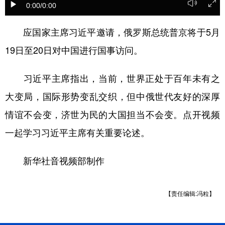
0:00
/0:00
学术中国
乡村振兴
银龄
溯源中国
应国家主席习近平邀请，俄罗斯总统普京将于5月
城市
旅游
能源
会展
19日至20日对中国进行国事访问。
彩票
娱乐
时尚
悦读
习近平主席指出，当前，世界正处于百年未有之
公益
一带一路
亚太网
上市公司
大变局，国际形势变乱交织，但中俄世代友好的深厚
文化产业
情谊不会变，济世为民的大国担当不会变。点开视频
一起学习习近平主席有关重要论述。
地方频道
新华社音视频部制作
北京
天津
河北
山西
辽宁
吉林
上海
江苏
【责任编辑:冯粒】
浙江
安徽
福建
江西