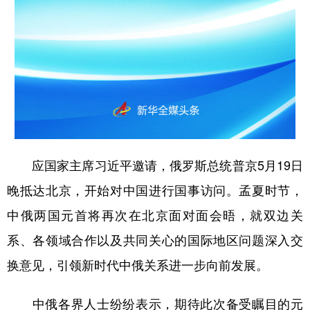
山东
河南
湖北
湖南
广东
广西
海南
重庆
四川
贵州
云南
西藏
陕西
甘肃
青海
宁夏
新疆
内蒙古
黑龙江
应国家主席习近平邀请，俄罗斯总统普京5月19日
多语种频道
晚抵达北京，开始对中国进行国事访问。孟夏时节，
English
Español
Français
عربى
中俄两国元首将再次在北京面对面会晤，就双边关
Русский язык
日本語
한국어
系、各领域合作以及共同关心的国际地区问题深入交
Deutsch
Português
换意见，引领新时代中俄关系进一步向前发展。
中俄各界人士纷纷表示，期待此次备受瞩目的元