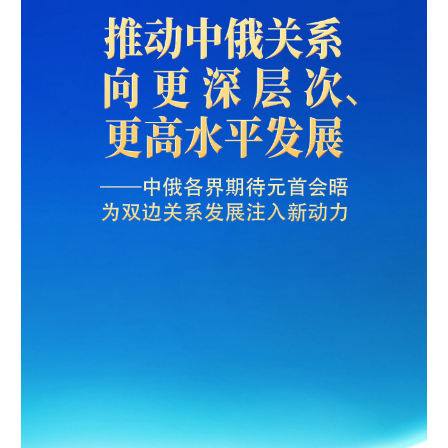
学术中国
乡村振兴
银龄
溯源中国
城市
旅游
能源
会展
彩票
娱乐
时尚
悦读
公益
一带一路
亚太网
上市公司
文化产业
地方频道
北京
天津
河北
山西
辽宁
吉林
上海
江苏
浙江
安徽
福建
江西