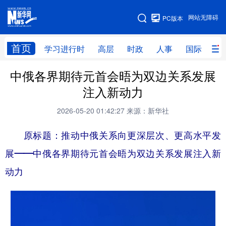
手机版
网站无障碍
PC版本
网站地图
首页
学习进行时
高层
时政
人事
国际
财
中俄各界期待元首会晤为双边关系发展
学习进行时
高层
时政
人事
注入新动力
国际
财经
网评
港澳
2026-05-20 01:42:27
来源：新华社
台湾
思客智库
全球连线
教育
原标题：推动中俄关系向更深层次、更高水平发
科技
科创
量子
体育
展——中俄各界期待元首会晤为双边关系发展注入新
文化
书画
健康
军事
动力
访谈
视频
图片
政务
法律
中央文件
金融
汽车
食品
人居
信息化
数字经济