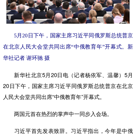
学术中国
乡村振兴
银龄
溯源中国
城市
旅游
能源
会展
5月20日下午，国家主席习近平同俄罗斯总统普京
彩票
娱乐
时尚
悦读
在北京人民大会堂共同出席“中俄教育年”开幕式。新
公益
一带一路
亚太网
上市公司
华社记者 谢环驰 摄
文化产业
新华社北京5月20日电（记者杨依军、温馨）5月
地方频道
20日下午，国家主席习近平同俄罗斯总统普京在北京
人民大会堂共同出席“中俄教育年”开幕式。
北京
天津
河北
山西
辽宁
吉林
上海
江苏
两国元首在热烈的掌声中一同步入会场。
浙江
安徽
福建
江西
习近平首先发表致辞。习近平指出，今年是中俄