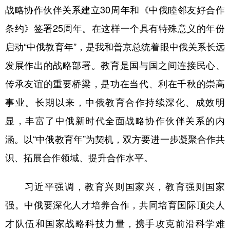
山东
河南
湖北
湖南
战略协作伙伴关系建立30周年和《中俄睦邻友好合作
广东
广西
海南
重庆
条约》签署25周年。在这样一个具有特殊意义的年份
四川
贵州
云南
西藏
启动“中俄教育年”，是我和普京总统着眼中俄关系长远
发展作出的战略部署。教育是国与国之间连接民心、
陕西
甘肃
青海
宁夏
传承友谊的重要桥梁，是功在当代、利在千秋的崇高
新疆
内蒙古
黑龙江
事业。长期以来，中俄教育合作持续深化、成效明
显，丰富了中俄新时代全面战略协作伙伴关系的内
多语种频道
涵。以“中俄教育年”为契机，双方要进一步凝聚合作共
English
Español
Français
عربى
识、拓展合作领域、提升合作水平。
Русский язык
日本語
한국어
习近平强调，教育兴则国家兴，教育强则国家
Deutsch
Português
强。中俄要深化人才培养合作，共同培育国际顶尖人
才队伍和国家战略科技力量，携手攻克前沿科学难