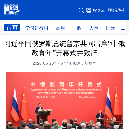
手机版
网站无障碍
PC版本
网站地图
首页
学习进行时
高层
时政
人事
国际
财
习近平同俄罗斯总统普京共同出席“中俄
学习进行时
高层
时政
人事
教育年”开幕式并致辞
国际
财经
网评
港澳
2026-05-20 17:57:44
来源：新华网
台湾
思客智库
全球连线
教育
科技
科创
量子
体育
文化
书画
健康
军事
访谈
视频
图片
政务
法律
中央文件
金融
汽车
食品
人居
信息化
数字经济