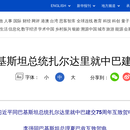
ENGLISH
新华报刊
地方频道
承
政
人事
国际
财经
网评
港澳
台湾
思客智库
全球连线
教育
科技
科创
量子
生活
信息化
数字经济
学术中国
乡村振兴
银龄
溯源中国
城市
旅游
能源
会
基斯坦总统扎尔达里就中巴建
字体：
小
中
大
分享到：
习近平同巴基斯坦总统扎尔达里就中巴建交75周年互致贺
李强同巴基斯坦总理夏巴兹互致贺电