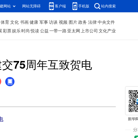
建网站
网站无障碍
客户端
手机版
站内搜索
体育
文化
书画
健康
军事
访谈
视频
图片
政务
法律
中央文件
展
彩票
娱乐
时尚
悦读
公益
一带一路
亚太网
上市公司
文化产业
交75周年互致贺电
电