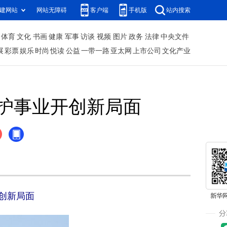
建网站
网站无障碍
客户端
手机版
站内搜索
体育
文化
书画
健康
军事
访谈
视频
图片
政务
法律
中央文件
展
彩票
娱乐
时尚
悦读
公益
一带一路
亚太网
上市公司
文化产业
护事业开创新局面
创新局面