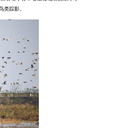
鸟类踪影。