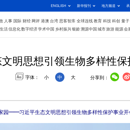
ENGLISH
新华报刊
地方频道
承
政
人事
国际
财经
网评
港澳
台湾
思客智库
全球连线
教育
科技
科创
量子
生活
信息化
数字经济
学术中国
乡村振兴
银龄
溯源中国
城市
旅游
能源
会
态文明思想引领生物多样性保
字体：
小
中
大
分享到：
家园——习近平生态文明思想引领生物多样性保护事业开