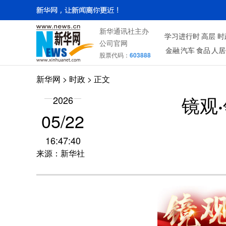
新华通讯社主办
学习进行时
高层
时
公司官网
金融
汽车
食品
人居
股票代码：
603888
新华网
>
时政
> 正文
2026
镜观
05/22
16:47:40
来源：新华社