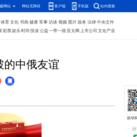
建网站
网站无障碍
客户端
手机版
站内搜索
体育
文化
书画
健康
军事
访谈
视频
图片
政务
法律
中央文件
展
彩票
娱乐
时尚
悦读
公益
一带一路
亚太网
上市公司
文化产业
破的中俄友谊