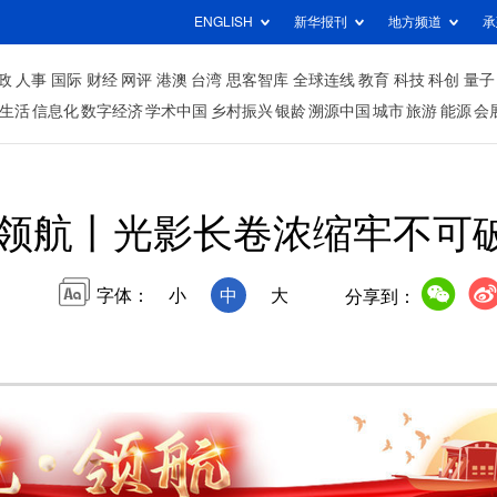
ENGLISH
新华报刊
地方频道
承
政
人事
国际
财经
网评
港澳
台湾
思客智库
全球连线
教育
科技
科创
量子
生活
信息化
数字经济
学术中国
乡村振兴
银龄
溯源中国
城市
旅游
能源
会
·领航丨光影长卷浓缩牢不可
字体：
小
中
大
分享到：