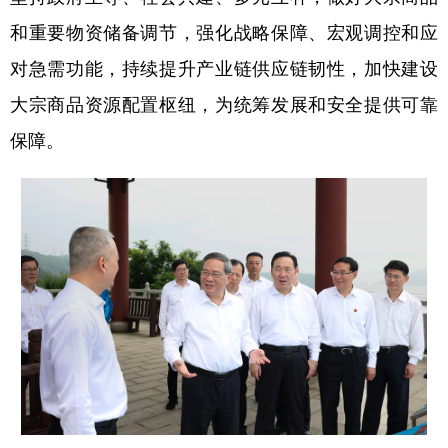
和重要物资储备调节，强化战略保障、宏观调控和应
学术中国
乡村振兴
银龄
溯源中国
对急需功能，持续提升产业链供应链韧性，加快建设
城市
旅游
能源
会展
大宗商品资源配置枢纽，为统筹发展和安全提供可靠
彩票
娱乐
时尚
悦读
保障。
公益
一带一路
亚太网
上市公司
文化产业
地方频道
北京
天津
河北
山西
辽宁
吉林
上海
江苏
浙江
安徽
福建
江西