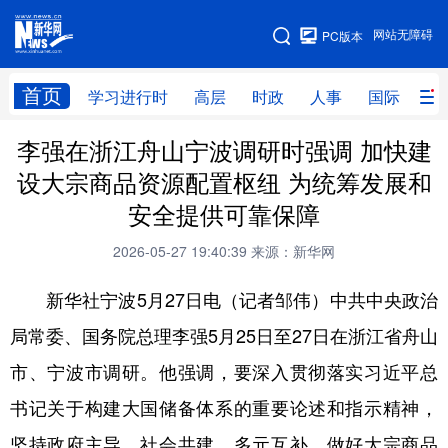
手机版
网站无障碍
PC版本
网站地图
首页
学习进行时
高层
时政
人事
国际
财
李强在浙江舟山宁波调研时强调 加快建
学习进行时
高层
时政
人事
设大宗商品资源配置枢纽 为统筹发展和
国际
财经
网评
港澳
安全提供可靠保障
台湾
思客智库
全球连线
教育
2026-05-27 19:40:39
来源：新华网
科技
科创
量子
体育
新华社宁波5月27日电（记者邹伟）中共中央政治
文化
书画
健康
军事
局常委、国务院总理李强5月25日至27日在浙江省舟山
访谈
视频
图片
政务
市、宁波市调研。他强调，要深入贯彻落实习近平总
法律
中央文件
金融
汽车
书记关于构建大国储备体系的重要论述和指示精神，
坚持政府主导、社会共建、多元互补，做好大宗商品
食品
人居
信息化
数字经济