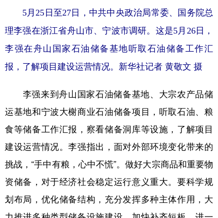
山东
河南
湖北
湖南
5月25日至27日，中共中央政治局常委、国务院总
广东
广西
海南
重庆
理李强在浙江省舟山市、宁波市调研。这是5月26日，
四川
贵州
云南
西藏
李强在舟山国家石油储备基地听取石油储备工作汇
陕西
甘肃
青海
宁夏
报，了解项目建设运营情况。新华社记者 黄敬文 摄
新疆
内蒙古
黑龙江
李强来到舟山国家石油储备基地、大宗农产品储
运基地和宁波大榭商业石油储备项目，听取石油、粮
多语种频道
食等储备工作汇报，察看储备洞库等设施，了解项目
English
Español
Français
عربى
建设运营情况。李强指出，面对外部环境变化带来的
Русский язык
日本語
한국어
挑战，“手中有粮，心中不慌”。做好大宗商品和重要物
资储备，对于经济社会稳定运行意义重大。要科学规
Deutsch
Português
划布局，优化储备结构，充分发挥多种主体作用，大
力推进多种类型储备设施建设，加快补齐短板，进一