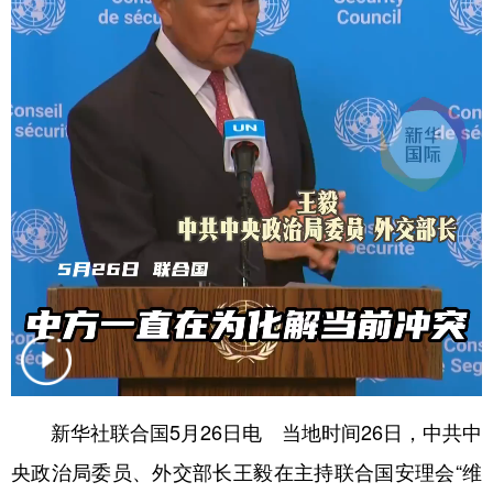
学术中国
乡村振兴
银龄
溯源中国
城市
旅游
能源
会展
彩票
娱乐
时尚
悦读
公益
一带一路
亚太网
上市公司
文化产业
地方频道
北京
天津
河北
山西
辽宁
吉林
上海
江苏
新华社联合国5月26日电 当地时间26日，中共中
浙江
安徽
福建
江西
央政治局委员、外交部长王毅在主持联合国安理会“维