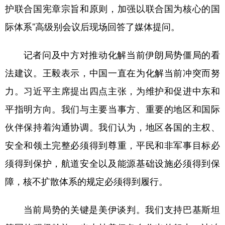
山东
河南
湖北
湖南
护联合国宪章宗旨和原则，加强以联合国为核心的国
广东
广西
海南
重庆
际体系”高级别会议后现场回答了媒体提问。
四川
贵州
云南
西藏
记者问及中方对推动化解当前伊朗局势僵局的看
陕西
甘肃
青海
宁夏
法建议。王毅表示，中国一直在为化解当前冲突而努
新疆
内蒙古
黑龙江
力。习近平主席提出四点主张，为维护和促进中东和
平指明方向。我们与主要当事方、重要的地区和国际
多语种频道
伙伴保持着沟通协调。我们认为，地区各国的主权、
安全和领土完整必须得到尊重，平民和非军事目标必
English
Español
Français
عربى
须得到保护，航道安全以及能源基础设施必须得到保
Русский язык
日本語
한국어
障，核不扩散体系的规定必须得到履行。
Deutsch
Português
当前局势的关键是美伊谈判。我们支持巴基斯坦