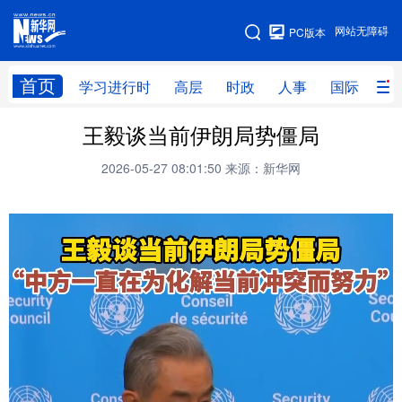
手机版
网站无障碍
PC版本
网站地图
首页
学习进行时
高层
时政
人事
国际
财
王毅谈当前伊朗局势僵局
学习进行时
高层
时政
人事
2026-05-27 08:01:50
来源：新华网
国际
财经
网评
港澳
台湾
思客智库
全球连线
教育
科技
科创
量子
体育
文化
书画
健康
军事
访谈
视频
图片
政务
法律
中央文件
金融
汽车
食品
人居
信息化
数字经济