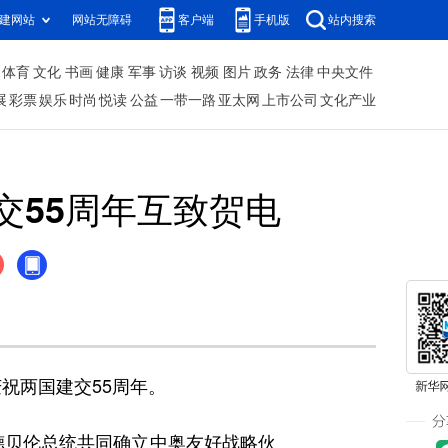
建网站
网站无障碍
客户端
手机版
站内搜索
体育
文化
书画
健康
军事
访谈
视频
图片
政务
法律
中央文件
展
彩票
娱乐
时尚
悦读
公益
一带一路
亚太网
上市公司
文化产业
交55周年互致贺电
祝两国建交55周年。
德贝伦总统共同确立中奥友好战略伙