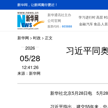
新华通讯社主办
学习进行时
高层
时
公司官网
金融
汽车
食品
人居
股票代码：
603888
新华网
>
时政
> 正文
2026
习近平同奥
05/28
12:41:26
来源：新华网
新华社北京5月28日电 5月2
习近平指出，建交55年来，中奥