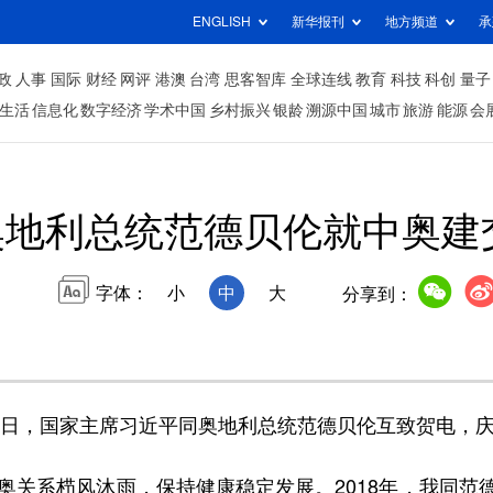
ENGLISH
新华报刊
地方频道
承
政
人事
国际
财经
网评
港澳
台湾
思客智库
全球连线
教育
科技
科创
量子
生活
信息化
数字经济
学术中国
乡村振兴
银龄
溯源中国
城市
旅游
能源
会
地利总统范德贝伦就中奥建
字体：
小
中
大
分享到：
8日，国家主席习近平同奥地利总统范德贝伦互致贺电，庆
关系栉风沐雨，保持健康稳定发展。2018年，我同范