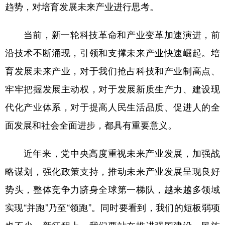
趋势，对培育发展未来产业进行思考。
学术中国
乡村振兴
银龄
溯源中国
当前，新一轮科技革命和产业变革加速演进，前
城市
旅游
能源
会展
沿技术不断涌现，引领和支撑未来产业快速崛起。培
彩票
娱乐
时尚
悦读
育发展未来产业，对于我们抢占科技和产业制高点、
公益
一带一路
亚太网
上市公司
牢牢把握发展主动权，对于发展新质生产力、建设现
文化产业
代化产业体系，对于提高人民生活品质、促进人的全
面发展和社会全面进步，都具有重要意义。
地方频道
近年来，党中央高度重视未来产业发展，加强战
北京
天津
河北
山西
略谋划，强化政策支持，推动未来产业发展呈现良好
辽宁
吉林
上海
江苏
势头，整体竞争力跻身全球第一梯队，越来越多领域
浙江
安徽
福建
江西
实现“并跑”乃至“领跑”。同时要看到，我们的短板弱项