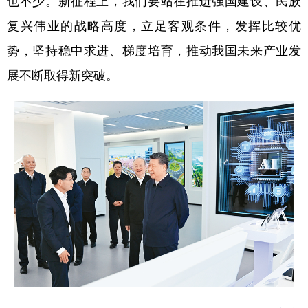
也不少。新征程上，我们要站在推进强国建设、民族
山东
河南
湖北
湖南
复兴伟业的战略高度，立足客观条件，发挥比较优
广东
广西
海南
重庆
势，坚持稳中求进、梯度培育，推动我国未来产业发
四川
贵州
云南
西藏
展不断取得新突破。
陕西
甘肃
青海
宁夏
新疆
内蒙古
黑龙江
多语种频道
English
Español
Français
عربى
Русский язык
日本語
한국어
Deutsch
Português