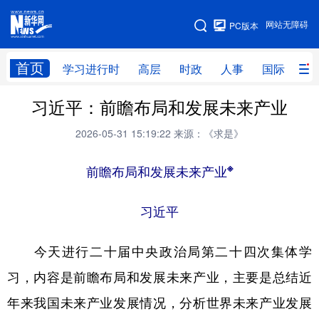
手机版
网站无障碍
PC版本
网站地图
首页
学习进行时
高层
时政
人事
国际
财
习近平：前瞻布局和发展未来产业
学习进行时
高层
时政
人事
2026-05-31 15:19:22
来源：《求是》
国际
财经
网评
港澳
台湾
思客智库
全球连线
※
教育
前瞻布局和发展未来产业
科技
科创
量子
体育
习近平
文化
书画
健康
军事
今天进行二十届中央政治局第二十四次集体学
访谈
视频
图片
政务
习，内容是前瞻布局和发展未来产业，主要是总结近
法律
中央文件
金融
汽车
年来我国未来产业发展情况，分析世界未来产业发展
食品
人居
信息化
数字经济