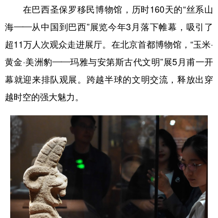
在巴西圣保罗移民博物馆，历时160天的“丝系山
海——从中国到巴西”展览今年3月落下帷幕，吸引了
超11万人次观众走进展厅。在北京首都博物馆，“玉米·
黄金·美洲豹——玛雅与安第斯古代文明”展5月甫一开
幕就迎来排队观展。跨越半球的文明交流，释放出穿
越时空的强大魅力。