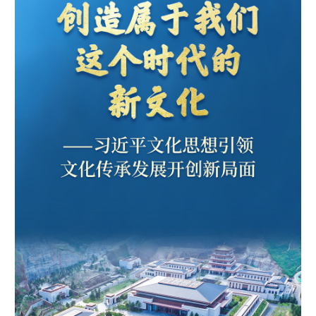
学术中国
乡村振兴
银龄
溯源中国
城市
旅游
能源
会展
彩票
娱乐
时尚
悦读
公益
一带一路
亚太网
上市公司
文化产业
地方频道
北京
天津
河北
山西
辽宁
吉林
上海
江苏
浙江
安徽
福建
江西