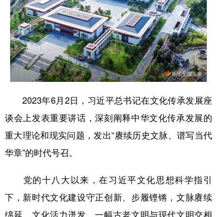
山东
河南
湖北
湖南
广东
广西
海南
重庆
四川
贵州
云南
西藏
陕西
甘肃
青海
宁夏
新疆
内蒙古
黑龙江
2023年6月2日，习近平总书记在文化传承发展座
谈会上发表重要讲话，深刻阐释中华文化传承发展的
多语种频道
重大理论和现实问题，发出“赓续历史文脉、谱写当代
English
Español
Français
عربى
华章”的时代号召。
Русский язык
日本語
한국어
党的十八大以来，在习近平文化思想科学指引
Deutsch
Português
下，新时代文化建设守正创新、步履铿锵，文脉赓续
绵延、文化活力迸发，一幅古老文明与现代文明交相