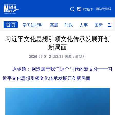
手机版
网站无障碍
PC版本
网站地图
首页
学习进行时
高层
时政
人事
国际
财
习近平文化思想引领文化传承发展开创
学习进行时
高层
时政
人事
新局面
国际
财经
网评
港澳
2026-06-01 21:53:33
来源：新华社
台湾
思客智库
全球连线
教育
原标题：创造属于我们这个时代的新文化——习
科技
科创
量子
体育
近平文化思想引领文化传承发展开创新局面
文化
书画
健康
军事
访谈
视频
图片
政务
法律
中央文件
金融
汽车
食品
人居
信息化
数字经济