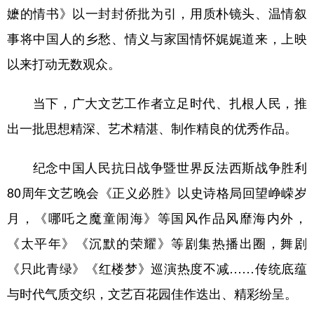
嬷的情书》以一封封侨批为引，用质朴镜头、温情叙
事将中国人的乡愁、情义与家国情怀娓娓道来，上映
以来打动无数观众。
当下，广大文艺工作者立足时代、扎根人民，推
出一批思想精深、艺术精湛、制作精良的优秀作品。
纪念中国人民抗日战争暨世界反法西斯战争胜利
80周年文艺晚会《正义必胜》以史诗格局回望峥嵘岁
月，《哪吒之魔童闹海》等国风作品风靡海内外，
《太平年》《沉默的荣耀》等剧集热播出圈，舞剧
《只此青绿》《红楼梦》巡演热度不减……传统底蕴
与时代气质交织，文艺百花园佳作迭出、精彩纷呈。