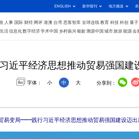
ENGLISH
新华报刊
地方频道
承
政
人事
国际
财经
网评
港澳
台湾
思客智库
全球连线
教育
科技
科创
量子
生活
信息化
数字经济
学术中国
乡村振兴
银龄
溯源中国
城市
旅游
能源
会
习近平经济思想推动贸易强国建
字体：
小
中
大
分享到：
贸易变局——践行习近平经济思想推动贸易强国建设迈出