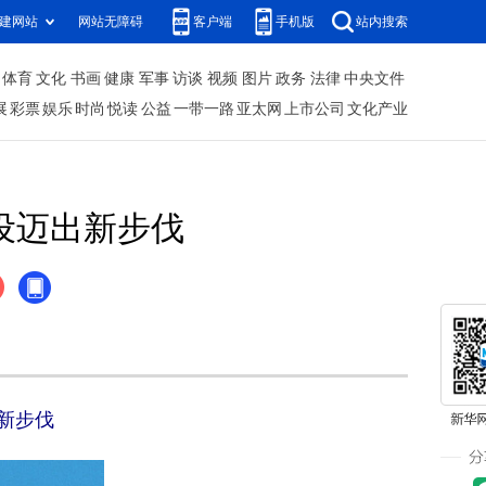
建网站
网站无障碍
客户端
手机版
站内搜索
体育
文化
书画
健康
军事
访谈
视频
图片
政务
法律
中央文件
展
彩票
娱乐
时尚
悦读
公益
一带一路
亚太网
上市公司
文化产业
设迈出新步伐
新步伐