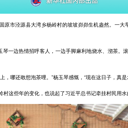
原市泾源县大湾乡杨岭村的坡坡峁峁生机盎然。一大早，
玉琴一边热情招呼客人，一边手脚麻利地烧水、沏茶。滚
，哪还敢想泡茶哩。”杨玉琴感慨，“现在这日子，真是
村这些年的变化，也说起了习近平总书记牵挂村民用水