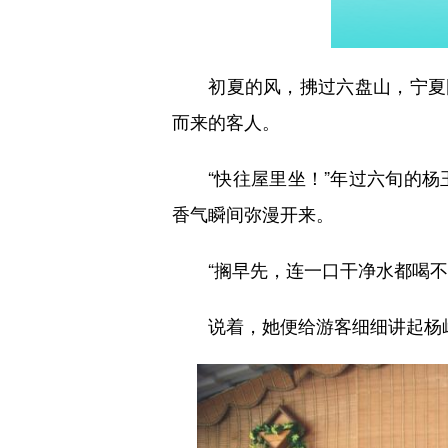
初夏的风，拂过六盘山，宁夏固
而来的客人。
“快往屋里坐！”年过六旬的杨
香气瞬间弥漫开来。
“搁早先，连一口干净水都喝不上
说着，她便给游客细细讲起杨岭