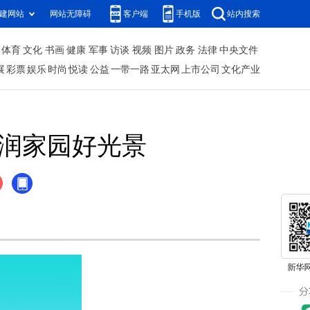
建网站
网站无障碍
客户端
手机版
站内搜索
体育
文化
书画
健康
军事
访谈
视频
图片
政务
法律
中央文件
展
彩票
娱乐
时尚
悦读
公益
一带一路
亚太网
上市公司
文化产业
水润家园好光景