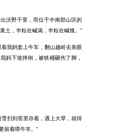
出沃野千里，而位于中南部山区的
粒黄土，半粒在喊渴，半粒在喊饿。”
着我妈套上牛车，翻山越岭去泉眼
次我妈下坡摔倒，被铁桶砸伤了脚，
雨雪扫到窖里存着，遇上大旱，就得
要留着喂牛羊。”