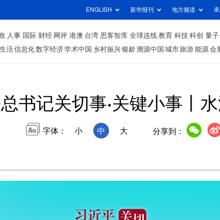
ENGLISH
新华报刊
地方频道
承
政
人事
国际
财经
网评
港澳
台湾
思客智库
全球连线
教育
科技
科创
量子
生活
信息化
数字经济
学术中国
乡村振兴
银龄
溯源中国
城市
旅游
能源
会
总书记关切事·关键小事丨
字体：
小
中
大
分享到：