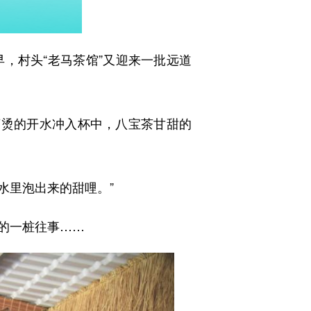
村头“老马茶馆”又迎来一批远道
烫的开水冲入杯中，八宝茶甘甜的
水里泡出来的甜哩。”
的一桩往事……