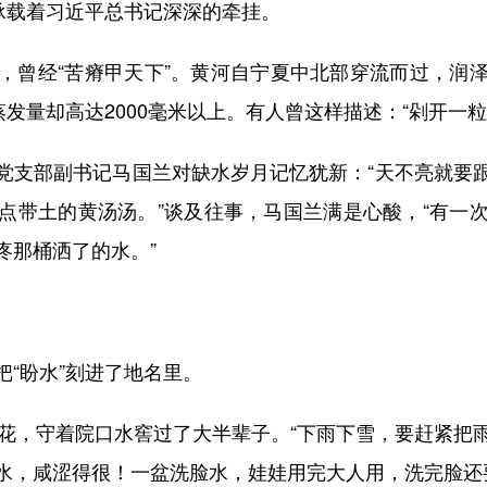
承载着习近平总书记深深的牵挂。
曾经“苦瘠甲天下”。黄河自宁夏中北部穿流而过，润泽
蒸发量却高达2000毫米以上。有人曾这样描述：“剁开一
支部副书记马国兰对缺水岁月记忆犹新：“天不亮就要跟
点带土的黄汤汤。”谈及往事，马国兰满是心酸，“有一
疼那桶洒了的水。”
。
“盼水”刻进了地名里。
，守着院口水窖过了大半辈子。“下雨下雪，要赶紧把
水，咸涩得很！一盆洗脸水，娃娃用完大人用，洗完脸还