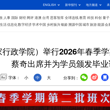
ENGLISH
新华报刊
地方频道
承
政
人事
国际
财经
网评
港澳
台湾
思客智库
全球连线
教育
科技
科创
量子
生活
信息化
数字经济
学术中国
乡村振兴
银龄
溯源中国
城市
旅游
能源
会
行政学院）举行2026年春季
蔡奇出席并为学员颁发毕业
字体：
小
中
大
分享到：