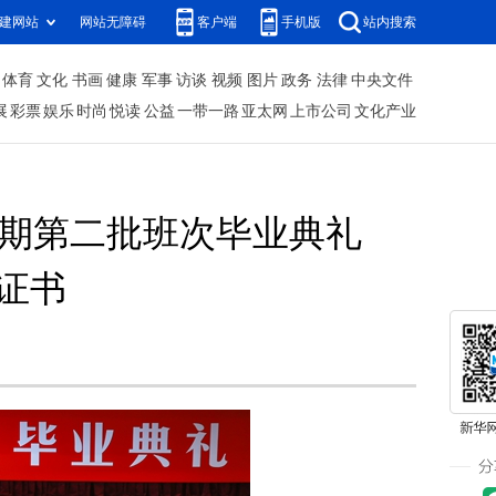
建网站
网站无障碍
客户端
手机版
站内搜索
体育
文化
书画
健康
军事
访谈
视频
图片
政务
法律
中央文件
展
彩票
娱乐
时尚
悦读
公益
一带一路
亚太网
上市公司
文化产业
学期第二批班次毕业典礼
证书