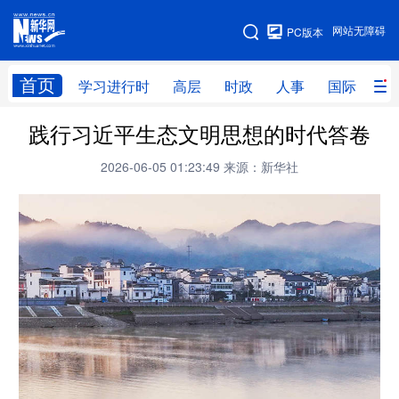
手机版
网站无障碍
PC版本
网站地图
首页
学习进行时
高层
时政
人事
国际
财
践行习近平生态文明思想的时代答卷
学习进行时
高层
时政
人事
2026-06-05 01:23:49
来源：新华社
国际
财经
网评
港澳
台湾
思客智库
全球连线
教育
科技
科创
量子
体育
文化
书画
健康
军事
访谈
视频
图片
政务
法律
中央文件
金融
汽车
食品
人居
信息化
数字经济