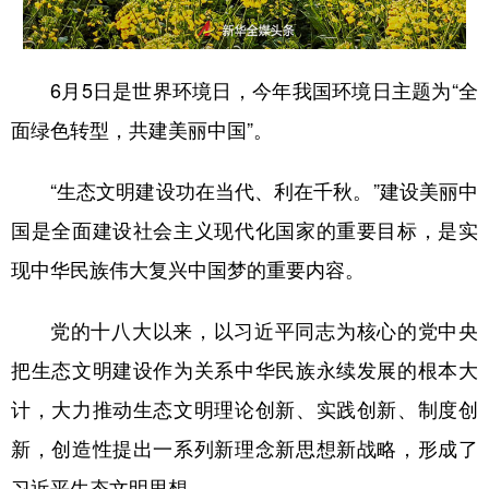
山东
河南
湖北
湖南
广东
广西
海南
重庆
6月5日是世界环境日，今年我国环境日主题为“全
四川
贵州
云南
西藏
面绿色转型，共建美丽中国”。
陕西
甘肃
青海
宁夏
新疆
内蒙古
黑龙江
“生态文明建设功在当代、利在千秋。”建设美丽中
国是全面建设社会主义现代化国家的重要目标，是实
多语种频道
现中华民族伟大复兴中国梦的重要内容。
English
Español
Français
عربى
党的十八大以来，以习近平同志为核心的党中央
Русский язык
日本語
한국어
把生态文明建设作为关系中华民族永续发展的根本大
计，大力推动生态文明理论创新、实践创新、制度创
Deutsch
Português
新，创造性提出一系列新理念新思想新战略，形成了
习近平生态文明思想。