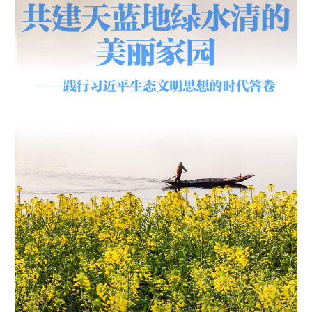
学术中国
乡村振兴
银龄
溯源中国
城市
旅游
能源
会展
彩票
娱乐
时尚
悦读
公益
一带一路
亚太网
上市公司
文化产业
地方频道
北京
天津
河北
山西
辽宁
吉林
上海
江苏
浙江
安徽
福建
江西