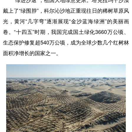
“绿进沙退”，祖国大地绿意更浓。塔克拉玛干沙漠
戴上了“绿围脖”，科尔沁沙地正重现往日的稀树草原风
光，黄河“几字弯”逐渐展现“金沙蓝海绿洲”的美丽画
卷。“十四五”时期，我国完成国土绿化3660万公顷、
生态保护修复超540万公顷，成为全球少数几个红树林
面积净增长的国家之一。