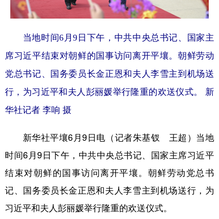
学术中国
乡村振兴
银龄
溯源中国
当地时间6月9日下午，中共中央总书记、国家主
城市
旅游
能源
会展
席习近平结束对朝鲜的国事访问离开平壤。朝鲜劳动
彩票
娱乐
时尚
悦读
党总书记、国务委员长金正恩和夫人李雪主到机场送
公益
一带一路
亚太网
上市公司
行，为习近平和夫人彭丽媛举行隆重的欢送仪式。 新
文化产业
华社记者 李响 摄
新华社平壤6月9日电（记者朱基钗 王超）当地
地方频道
时间6月9日下午，中共中央总书记、国家主席习近平
北京
天津
河北
山西
结束对朝鲜的国事访问离开平壤。朝鲜劳动党总书
辽宁
吉林
上海
江苏
记、国务委员长金正恩和夫人李雪主到机场送行，为
浙江
安徽
福建
江西
习近平和夫人彭丽媛举行隆重的欢送仪式。