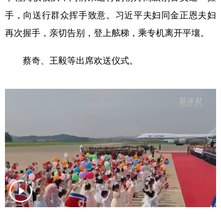
手，向送行群众挥手致意。习近平夫妇同金正恩夫妇
再次握手，亲切告别，登上舷梯，乘专机离开平壤。
蔡奇、王毅等出席欢送仪式。