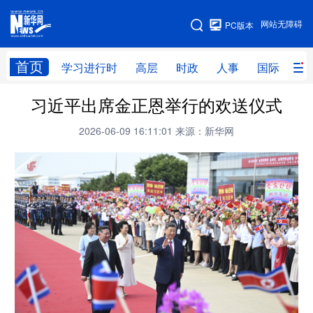
手机版
网站无障碍
PC版本
网站地图
首页
学习进行时
高层
时政
人事
国际
财
习近平出席金正恩举行的欢送仪式
学习进行时
高层
时政
人事
2026-06-09 16:11:01
来源：新华网
国际
财经
网评
港澳
台湾
思客智库
全球连线
教育
科技
科创
量子
体育
文化
书画
健康
军事
访谈
视频
图片
政务
法律
中央文件
金融
汽车
食品
人居
信息化
数字经济