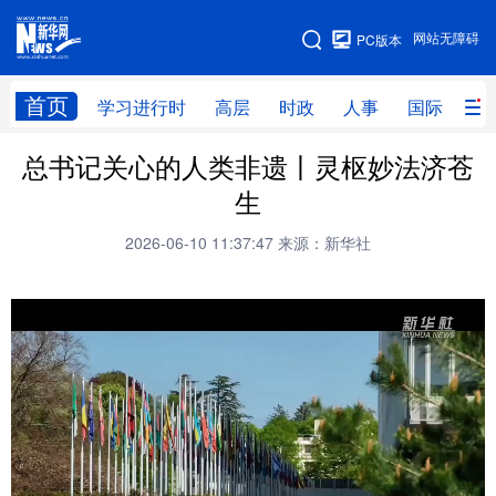
手机版
网站无障碍
PC版本
网站地图
首页
学习进行时
高层
时政
人事
国际
财
总书记关心的人类非遗丨灵枢妙法济苍
学习进行时
高层
时政
人事
生
国际
财经
网评
港澳
2026-06-10 11:37:47
来源：新华社
台湾
思客智库
全球连线
教育
科技
科创
量子
体育
文化
书画
健康
军事
访谈
视频
图片
政务
法律
中央文件
金融
汽车
食品
人居
信息化
数字经济