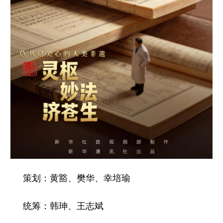
策划：黄豁、樊华、幸培瑜
统筹：韩珅、王志斌