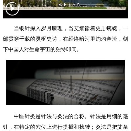
学术中国
乡村振兴
银龄
溯源中国
城市
旅游
能源
会展
当银针探入岁月腠理，当艾烟循着史册蜿蜒，一
彩票
娱乐
时尚
悦读
部贯穿千载的灵枢史诗，在经络暗河里灼灼奔流，刻
公益
一带一路
亚太网
上市公司
下中国人对生命宇宙的独特叩问。
文化产业
地方频道
北京
天津
河北
山西
辽宁
吉林
上海
江苏
中医针灸是针法与灸法的合称。针法是用细的毫
浙江
安徽
福建
江西
针，在特定的穴位上进行提插和捻转；灸法是把艾条