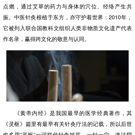
山东
河南
湖北
湖南
点燃，通过艾草的药力与身体的穴位、经络产生共
广东
广西
海南
重庆
振。中医针灸根植于东方，亦守护着世界：2010年，
四川
贵州
云南
西藏
它被列入联合国教科文组织人类非物质文化遗产代表
作名录，赢得跨文化的敬意与认同。
陕西
甘肃
青海
宁夏
新疆
内蒙古
黑龙江
多语种频道
English
Español
Français
عربى
Русский язык
日本語
한국어
《黄帝内经》是我国最早的医学经典著作，其
Deutsch
Português
《灵枢》篇里有最早有关针灸疗法的记载，所以后世
也多用“灵枢”一词指代针灸技艺。一针一穴，道法阴