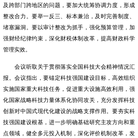
山东
河南
湖北
湖南
及跨部门跨地区的问题，要加大统筹协调力度，形成
广东
广西
海南
重庆
整改合力。要举一反三、标本兼治，及时完善制度、
堵塞漏洞。要以审计整改为抓手，强化预算管理，加
四川
贵州
云南
西藏
强财经纪律约束，深化财税体制改革，提高财政科学
陕西
甘肃
青海
宁夏
管理实效。
新疆
内蒙古
黑龙江
会议听取关于贯彻落实全国科技大会精神情况汇
多语种频道
报。会议指出，要锚定科技强国建设目标，高效组织
实施国家重大科技任务，促进重大设施高效利用，强
English
Español
Français
عربى
化国家战略科技力量体系化协同攻关，充分发挥科技
Русский язык
日本語
한국어
创新对中国式现代化建设的战略支撑作用。要夯实科
Deutsch
Português
技强国建设根基，进一步明确基础研究主攻方向和重
点领域，健全多元投入机制，深化评价机制改革，发