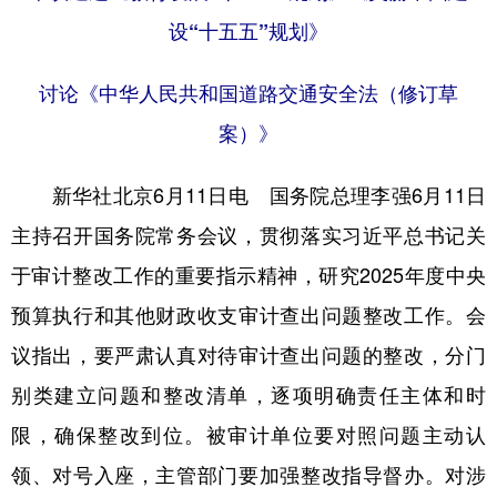
设“十五五”规划》
学术中国
乡村振兴
银龄
溯源中国
城市
旅游
能源
会展
讨论《中华人民共和国道路交通安全法（修订草
案）》
彩票
娱乐
时尚
悦读
公益
一带一路
亚太网
上市公司
新华社北京6月11日电 国务院总理李强6月11日
文化产业
主持召开国务院常务会议，贯彻落实习近平总书记关
于审计整改工作的重要指示精神，研究2025年度中央
地方频道
预算执行和其他财政收支审计查出问题整改工作。会
议指出，要严肃认真对待审计查出问题的整改，分门
北京
天津
河北
山西
别类建立问题和整改清单，逐项明确责任主体和时
辽宁
吉林
上海
江苏
限，确保整改到位。被审计单位要对照问题主动认
浙江
安徽
福建
江西
领、对号入座，主管部门要加强整改指导督办。对涉