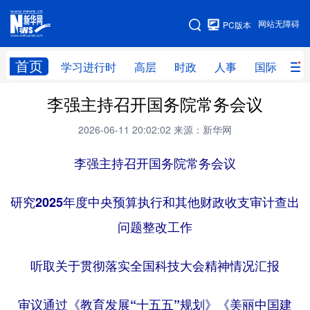
手机版
网站无障碍
PC版本
网站地图
首页
学习进行时
高层
时政
人事
国际
财
李强主持召开国务院常务会议
学习进行时
高层
时政
人事
2026-06-11 20:02:02
来源：新华网
国际
财经
网评
港澳
李强主持召开国务院常务会议
台湾
思客智库
全球连线
教育
科技
科创
量子
体育
研究2025年度中央预算执行和其他财政收支审计查出
文化
书画
健康
军事
问题整改工作
访谈
视频
图片
政务
听取关于贯彻落实全国科技大会精神情况汇报
法律
中央文件
金融
汽车
审议通过《教育发展“十五五”规划》《美丽中国建
食品
人居
信息化
数字经济