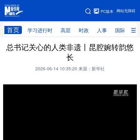
手机版
网站无障碍
PC版本
网站地图
首页
学习进行时
高层
时政
人事
国际
财
总书记关心的人类非遗丨昆腔婉转韵悠
学习进行时
高层
时政
人事
长
国际
财经
网评
港澳
2026-06-14 10:35:20
来源：新华社
台湾
思客智库
全球连线
教育
科技
科创
量子
体育
文化
书画
健康
军事
访谈
视频
图片
政务
法律
中央文件
金融
汽车
食品
人居
信息化
数字经济