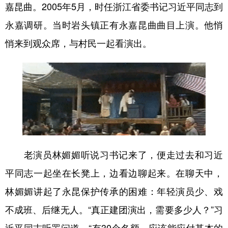
山东
河南
湖北
湖南
嘉昆曲。2005年5月，时任浙江省委书记习近平同志到
广东
广西
海南
重庆
永嘉调研。当时岩头镇正有永嘉昆曲曲目上演。他悄
悄来到观众席，与村民一起看演出。
四川
贵州
云南
西藏
陕西
甘肃
青海
宁夏
新疆
内蒙古
黑龙江
多语种频道
English
Español
Français
عربى
老演员林媚媚听说习书记来了，便走过去和习近
Русский язык
日本語
한국어
平同志一起坐在长凳上，边看边聊起来。在聊天中，
林媚媚讲起了永昆保护传承的困难：年轻演员少、戏
Deutsch
Português
不成班、后继无人。“真正建团演出，需要多少人？”习
近平同志听罢问道。“有30个名额，应该能应付基本的