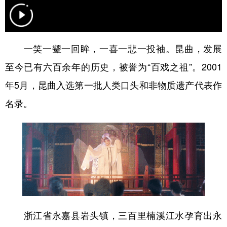
学术中国
乡村振兴
银龄
溯源中国
城市
旅游
能源
会展
一笑一颦一回眸，一喜一悲一投袖。昆曲，发展
彩票
娱乐
时尚
悦读
至今已有六百余年的历史，被誉为“百戏之祖”。2001
公益
一带一路
亚太网
上市公司
年5月，昆曲入选第一批人类口头和非物质遗产代表作
名录。
文化产业
地方频道
北京
天津
河北
山西
辽宁
吉林
上海
江苏
浙江
安徽
福建
江西
浙江省永嘉县岩头镇，三百里楠溪江水孕育出永