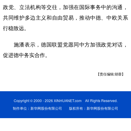
政党、立法机构等交往，加强在国际事务中的沟通，
学术中国
乡村振兴
银龄
溯源中国
共同维护多边主义和自由贸易，推动中德、中欧关系
城市
旅游
能源
会展
行稳致远。
彩票
娱乐
时尚
悦读
施潘表示，德国联盟党愿同中方加强政党对话，
公益
一带一路
亚太网
上市公司
促进德中务实合作。
文化产业
【责任编辑:胡蓉】
地方频道
北京
天津
河北
山西
Copyright © 2000 - 2026 XINHUANET.com All Rights Reserved.
辽宁
吉林
上海
江苏
制作单位：新华网股份有限公司 版权所有：新华网股份有限公司
浙江
安徽
福建
江西