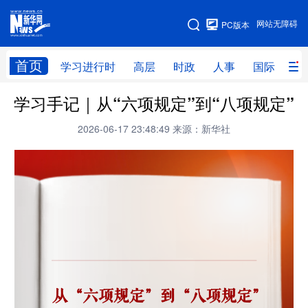
手机版
网站无障碍
PC版本
网站地图
首页
学习进行时
高层
时政
人事
国际
财
学习手记｜从“六项规定”到“八项规定”
学习进行时
高层
时政
人事
2026-06-17 23:48:49
来源：新华社
国际
财经
网评
港澳
台湾
思客智库
全球连线
教育
科技
科创
量子
体育
文化
书画
健康
军事
访谈
视频
图片
政务
法律
中央文件
金融
汽车
食品
人居
信息化
数字经济