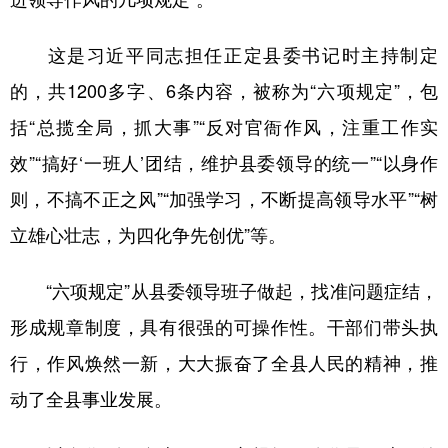
山东
河南
湖北
湖南
广东
广西
海南
重庆
这是习近平同志担任正定县委书记时主持制定
四川
贵州
云南
西藏
的，共1200多字、6条内容，被称为“六项规定”，包
括“总揽全局，抓大事”“反对官衙作风，注重工作实
陕西
甘肃
青海
宁夏
效”“搞好‘一班人’团结，维护县委领导的统一”“以身作
新疆
内蒙古
黑龙江
则，不搞不正之风”“加强学习，不断提高领导水平”“树
立雄心壮志，为四化争先创优”等。
多语种频道
“六项规定”从县委领导班子做起，找准问题症结，
English
Español
Français
عربى
形成规章制度，具有很强的可操作性。干部们带头执
Русский язык
日本語
한국어
行，作风焕然一新，大大振奋了全县人民的精神，推
Deutsch
Português
动了全县事业发展。