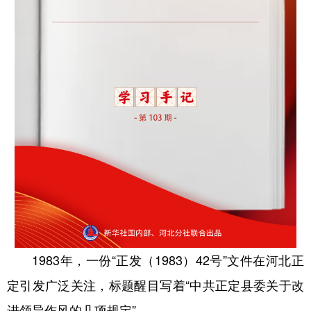
学术中国
乡村振兴
银龄
溯源中国
城市
旅游
能源
会展
彩票
娱乐
时尚
悦读
公益
一带一路
亚太网
上市公司
文化产业
地方频道
北京
天津
河北
山西
辽宁
吉林
上海
江苏
1983年，一份“正发（1983）42号”文件在河北正
定引发广泛关注，标题醒目写着“中共正定县委关于改
浙江
安徽
福建
江西
进领导作风的几项规定”。